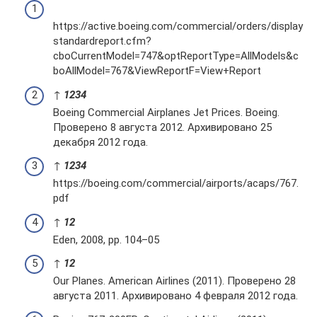
https://active.boeing.com/commercial/orders/display
standardreport.cfm?
cboCurrentModel=747&optReportType=AllModels&c
boAllModel=767&ViewReportF=View+Report
↑
1
2
3
4
Boeing Commercial Airplanes Jet Prices. Boeing.
Проверено 8 августа 2012. Архивировано 25
декабря 2012 года.
↑
1
2
3
4
https://boeing.com/commercial/airports/acaps/767.
pdf
↑
1
2
Eden, 2008, pp. 104–05
↑
1
2
Our Planes. American Airlines (2011). Проверено 28
августа 2011. Архивировано 4 февраля 2012 года.