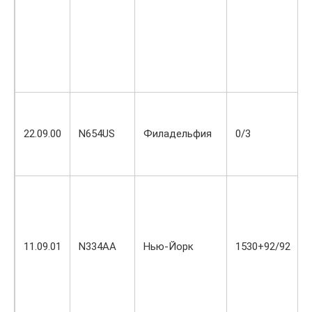
22.09.00
N654US
Филадельфия
0/3
11.09.01
N334AA
Нью-Йорк
1530+92/92