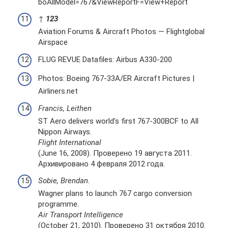
boAllModel=767&ViewReportF=View+Report
↑
1
2
3
Aviation Forums & Aircraft Photos — Flightglobal
Airspace
FLUG REVUE Datafiles: Airbus A330-200
Photos: Boeing 767-33A/ER Aircraft Pictures |
Airliners.net
Francis, Leithen
ST Aero delivers world’s first 767-300BCF to All
Nippon Airways.
Flight International
(June 16, 2008). Проверено 19 августа 2011.
Архивировано 4 февраля 2012 года.
Sobie, Brendan.
Wagner plans to launch 767 cargo conversion
programme.
Air Transport Intelligence
(October 21, 2010). Проверено 31 октября 2010.