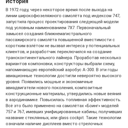
История
В 1972 году, через некоторое время после выхода на
линии широкофюзеляжного самолёта под индексом 747,
запустила процесс проектирования следующей модели
под условным наименованием 7X7. Первоначальный
замысел создания ближнемагистрального
пассажирского самолёта повышенной вместимости с
коротким взлётом не вызвал интереса у потенциальных
клиентов, и разработчик переключился на создание
трансконтинентального лайнера. Проработав несколько
вариантов компоновки, конструкторы выбрали схему,
напоминающую европейский аэробус A-300. В эти годы
авиационные технологии достигли невероятно высокого
уровня. Появились мощные и экономичные
авиадвигатели нового поколения, композитные
конструкционные материалы, утвердились новые веяния
в аэродинамике. Повысилась топливная эффективность.
Всё это было применено на самолётах «Боинг» моделей
757 и 767, имевших унифицированные кабины, получивших
название стеклянных, или glass cockpit. Такие технологии
означали наличие дисплеев вместо стрелочных