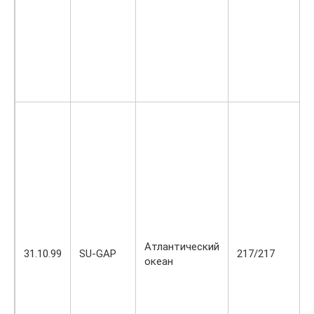
Атлантический
31.10.99
SU-GAP
217/217
океан