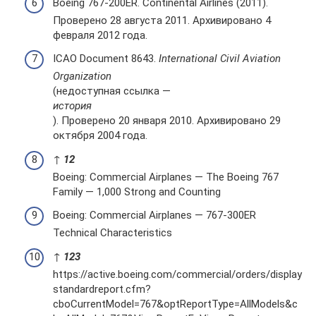
Boeing 767-200ER. Continental Airlines (2011).
Проверено 28 августа 2011. Архивировано 4
февраля 2012 года.
ICAO Document 8643.
International Civil Aviation
Organization
(недоступная ссылка —
история
). Проверено 20 января 2010. Архивировано 29
октября 2004 года.
↑
1
2
Boeing: Commercial Airplanes — The Boeing 767
Family — 1,000 Strong and Counting
Boeing: Commercial Airplanes — 767-300ER
Technical Characteristics
↑
1
2
3
https://active.boeing.com/commercial/orders/display
standardreport.cfm?
cboCurrentModel=767&optReportType=AllModels&c