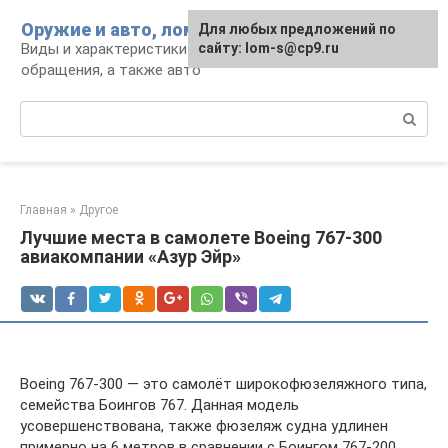
Перейти
Оружие и авто, лом для мужика
Для любых предложений по
к
Виды и характеристики оружия, правила
сайту: lom-s@cp9.ru
контенту
обращения, а также авто
Поиск:
Главная
»
Другое
Лучшие места в самолете Boeing 767-300
авиакомпании «Азур Эйр»
Boeing 767-300 — это самолёт широкофюзеляжного типа,
семейства Боингов 767. Данная модель
усовершенствована, также фюзеляж судна удлинен
примерно на 6 метров в сравнении с Боингом 767-200.