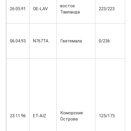
восток
26.05.91
OE-LAV
223/223
Таиланда
06.04.93
N767TA
Гватемала
0/236
Коморские
23.11.96
ET-AIZ
125/175
Острова