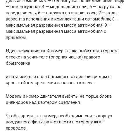
дель автомобиля; 9 — год выпуска; последние семь цифр
— номер кузова); 4 — модель двигателя; 5 — нагрузка на
переднюю ось; 6 — нагрузка на зад­нюю ось; 7 — коды
варианта исполне­ния и комплектации автомобиля; 8 —
максимальная разрешенная масса авто­мобиля; 9 —
максимальная разрешен­ная масса автомобиля с
прицепом.
Идентификационный номер также выбит в моторном
отсеке на усили­теле (опорная чашка) правого
брызговика
и на усилителе пола багажного отделения рядом с
кронштейном крепления запасного колеса.
Модель и номер двигателя выбиты на торце блока
цилиндров над карте­ром сцепления.
Чтобы прочитать номер, необходи­мо снять корпус
воздушного фильтра и отвести в сторону жгут
проводов.