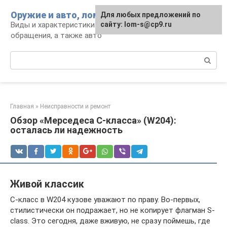
Перейти
Оружие и авто, лом для мужика
Для любых предложений по
к
Виды и характеристики оружия, правила
сайту: lom-s@cp9.ru
контенту
обращения, а также авто
Поиск:
Главная
»
Неисправности и ремонт
Обзор «Мерседеса С-класса» (W204):
осталась ли надежность
Живой классик
С-класс в W204 кузове уважают по праву. Во-первых,
стилистически он подражает, но не копирует флагман S-
class. Это сегодня, даже вживую, не сразу поймешь, где