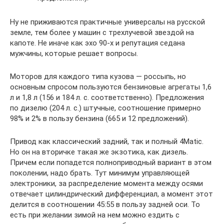
Ну не приживаются практичные универсалы на русской
земле, тем более у машин с трехлучевой звездой на
капоте. Не иначе как эхо 90-х и репутация седана
мужчины, которые решает вопросы.
Моторов для каждого типа кузова — россыпь, но
основным спросом пользуются бензиновые агрегаты 1,6
л и 1,8 л (156 и 184 л. с. соответственно). Предложения
по дизелю (204 л. с.) штучные, соотношение примерно
98% и 2% в пользу бензина (665 и 12 предложений).
Привод как классический задний, так и полный 4Matic.
Но он на вторичке такая же экзотика, как дизель.
Причем если попадется полноприводный вариант в этом
поколении, надо брать. Тут минимум управляющей
электроники, за распределение момента между осями
отвечает цилиндрический дифференциал, а момент этот
делится в соотношении 45:55 в пользу задней оси. То
есть при желании зимой на нем можно ездить с