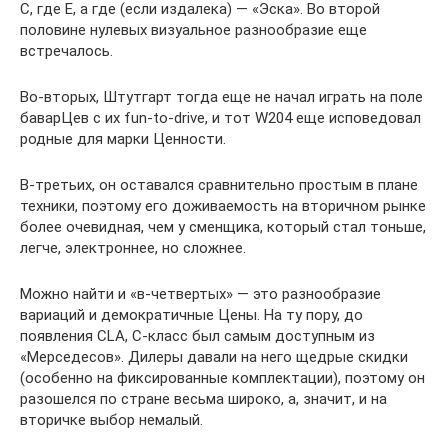
С, где Е, а где (если издалека) — «Эска». Во второй
половине нулевых визуальное разнообразие еще
встречалось.
Во-вторых, Штутгарт тогда еще не начал играть на поле
баварЦев с их fun-to-drive, и тот W204 еще исповедовал
родные для марки Ценности.
В-третьих, он оставался сравнительно простым в плане
техники, поэтому его доживаемость на вторичном рынке
более очевидная, чем у сменщика, который стал тоньше,
легче, электроннее, но сложнее.
Можно найти и «в-четвертых» — это разнообразие
вариаций и демократичные Цены. На ту пору, до
появления CLA, С-класс был самым доступным из
«Мерседесов». Дилеры давали на него щедрые скидки
(особенно на фиксированные комплектации), поэтому он
разошелся по стране весьма широко, а, значит, и на
вторичке выбор немалый.