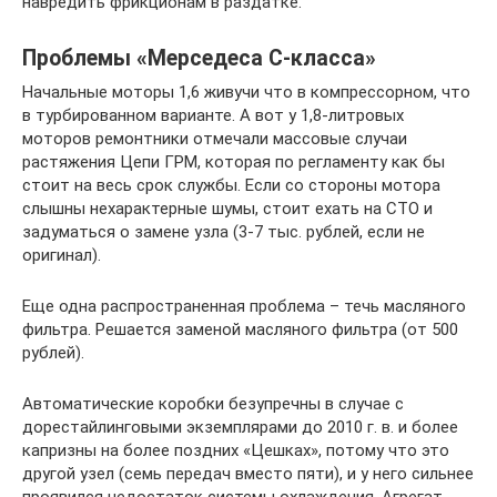
навредить фрикционам в раздатке.
Проблемы «Мерседеса С-класса»
Начальные моторы 1,6 живучи что в компрессорном, что
в турбированном варианте. А вот у 1,8-литровых
моторов ремонтники отмечали массовые случаи
растяжения Цепи ГРМ, которая по регламенту как бы
стоит на весь срок службы. Если со стороны мотора
слышны нехарактерные шумы, стоит ехать на СТО и
задуматься о замене узла (3-7 тыс. рублей, если не
оригинал).
Еще одна распространенная проблема – течь масляного
фильтра. Решается заменой масляного фильтра (от 500
рублей).
Автоматические коробки безупречны в случае с
дорестайлинговыми экземплярами до 2010 г. в. и более
капризны на более поздних «Цешках», потому что это
другой узел (семь передач вместо пяти), и у него сильнее
проявился недостаток системы охлаждения. Агрегат