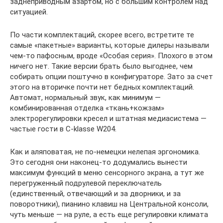
заднеприводным азартом, но с большим контролем над
ситуацией.
По части комплектаций, скорее всего, встретите те
самые «пакетные» варианты, которые дилеры называли
чем-то пафосным, вроде «Особая серия». Плохого в этом
ничего нет. Такие версии брать было выгоднее, чем
собирать опции поштучно в конфигураторе. Зато за счет
этого на вторичке почти нет бедных комплектаций.
Автомат, нормальный звук, как минимум —
комбинированная отделка «ткань+кожзам»
электрорегулировки кресел и штатная медиасистема —
частые гости в C-klasse W204.
Как и аляповатая, не по-немецки нелепая эргономика.
Это сегодня они наконец-то додумались вынести
максимум функций в меню сенсорного экрана, а тут же
перегруженный подрулевой переключатель
(единственный, отвечающий и за дворники, и за
поворотники), пианино клавиш на Центральной консоли,
чуть меньше — на руле, а есть еще регулировки климата