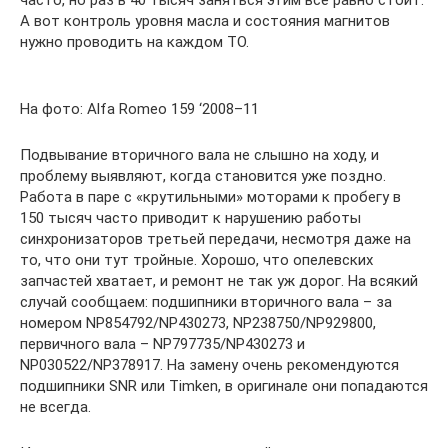
часто, но раз в 40 тысяч заняться этим всё равно стоит.
А вот контроль уровня масла и состояния магнитов
нужно проводить на каждом ТО.
На фото: Alfa Romeo 159 ‘2008–11
Подвывание вторичного вала не слышно на ходу, и
проблему выявляют, когда становится уже поздно.
Работа в паре с «крутильными» моторами к пробегу в
150 тысяч часто приводит к нарушению работы
синхронизаторов третьей передачи, несмотря даже на
то, что они тут тройные. Хорошо, что опелевских
запчастей хватает, и ремонт не так уж дорог. На всякий
случай сообщаем: подшипники вторичного вала – за
номером NP854792/NP430273, NP238750/NP929800,
первичного вала – NP797735/NP430273 и
NP030522/NP378917. На замену очень рекомендуются
подшипники SNR или Timken, в оригинале они попадаются
не всегда.