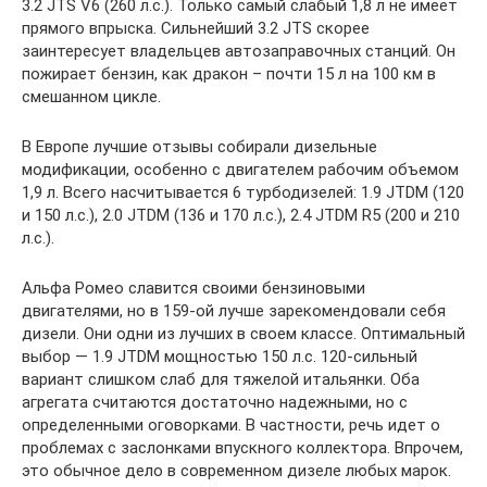
3.2 JTS V6 (260 л.с.). Только самый слабый 1,8 л не имеет
прямого впрыска. Сильнейший 3.2 JTS скорее
заинтересует владельцев автозаправочных станций. Он
пожирает бензин, как дракон – почти 15 л на 100 км в
смешанном цикле.
В Европе лучшие отзывы собирали дизельные
модификации, особенно с двигателем рабочим объемом
1,9 л. Всего насчитывается 6 турбодизелей: 1.9 JTDM (120
и 150 л.с.), 2.0 JTDM (136 и 170 л.с.), 2.4 JTDM R5 (200 и 210
л.с.).
Альфа Ромео славится своими бензиновыми
двигателями, но в 159-ой лучше зарекомендовали себя
дизели. Они одни из лучших в своем классе. Оптимальный
выбор — 1.9 JTDM мощностью 150 л.с. 120-сильный
вариант слишком слаб для тяжелой итальянки. Оба
агрегата считаются достаточно надежными, но с
определенными оговорками. В частности, речь идет о
проблемах с заслонками впускного коллектора. Впрочем,
это обычное дело в современном дизеле любых марок.