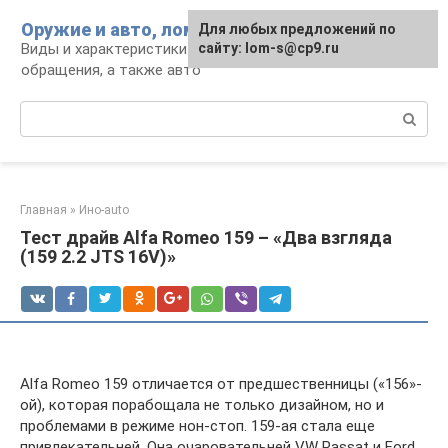
Перейти
Оружие и авто, лом для мужика
Для любых предложений по
к
Виды и характеристики оружия, правила
сайту: lom-s@cp9.ru
контенту
обращения, а также авто
Поиск:
Главная
»
Ино-auto
Тест драйв Alfa Romeo 159 – «Два взгляда
(159 2.2 JTS 16V)»
Alfa Romeo 159 отличается от предшественницы («156»-
ой), которая порабощала не только дизайном, но и
проблемами в режиме нон-стоп. 159-ая стала еще
привлекательней. Она очаровательней VW Passat и Ford