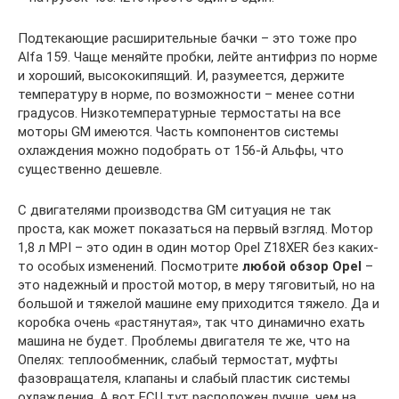
Подтекающие расширительные бачки – это тоже про
Alfa 159. Чаще меняйте пробки, лейте антифриз по норме
и хороший, высококипящий. И, разумеется, держите
температуру в норме, по возможности – менее сотни
градусов. Низкотемпературные термостаты на все
моторы GM имеются. Часть компонентов системы
охлаждения можно подобрать от 156-й Альфы, что
существенно дешевле.
С двигателями производства GM ситуация не так
проста, как может показаться на первый взгляд. Мотор
1,8 л MPI – это один в один мотор Opel Z18XER без каких-
то особых изменений. Посмотрите
любой обзор Opel
–
это надежный и простой мотор, в меру тяговитый, но на
большой и тяжелой машине ему приходится тяжело. Да и
коробка очень «растянутая», так что динамично ехать
машина не будет. Проблемы двигателя те же, что на
Опелях: теплообменник, слабый термостат, муфты
фазовращателя, клапаны и слабый пластик системы
охлаждения. А вот ECU тут расположен лучше, чем на