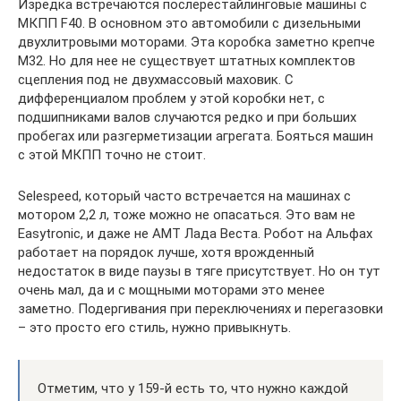
Изредка встречаются послерестайлинговые машины с
МКПП F40. В основном это автомобили с дизельными
двухлитровыми моторами. Эта коробка заметно крепче
М32. Но для нее не существует штатных комплектов
сцепления под не двухмассовый маховик. С
дифференциалом проблем у этой коробки нет, с
подшипниками валов случаются редко и при больших
пробегах или разгерметизации агрегата. Бояться машин
с этой МКПП точно не стоит.
Selespeed, который часто встречается на машинах с
мотором 2,2 л, тоже можно не опасаться. Это вам не
Easytronic, и даже не АМТ Лада Веста. Робот на Альфах
работает на порядок лучше, хотя врожденный
недостаток в виде паузы в тяге присутствует. Но он тут
очень мал, да и с мощными моторами это менее
заметно. Подергивания при переключениях и перегазовки
– это просто его стиль, нужно привыкнуть.
Отметим, что у 159-й есть то, что нужно каждой