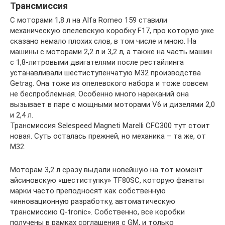
Трансмиссия
С моторами 1,8 л на Alfa Romeo 159 ставили
механическую опелевскую коробку F17, про которую уже
сказано немало плохих слов, в том числе и мною. На
машины с моторами 2,2 л и 3,2 л, а также на часть машин
с 1,8-литровыми двигателями после рестайлинга
устанавливали шестиступенчатую M32 производства
Getrag. Она тоже из опелевского набора и тоже совсем
не беспроблемная. Особенно много нареканий она
вызывает в паре с мощными моторами V6 и дизелями 2,0
и 2,4 л.
Трансмиссия Selespeed Magneti Marelli CFC300 тут стоит
новая. Суть осталась прежней, но механика – та же, от
М32.
Моторам 3,2 л сразу выдали новейшую на тот момент
айсиновскую «шестиступку» TF80SC, которую фанаты
марки часто преподносят как собственную
«инновационную разработку, автоматическую
трансмиссию Q-tronic». Собственно, все коробки
получены в рамках соглашения с GM, и только