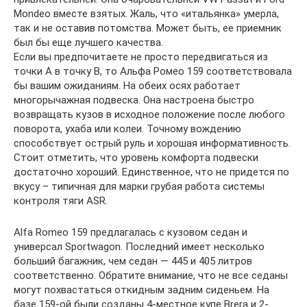
Mondeo вместе взятых. Жаль, что «итальянка» умерла,
так и не оставив потомства. Может быть, ее приемник
был бы еще лучшего качества.
Если вы предпочитаете не просто передвигаться из
точки А в точку В, то Альфа Ромео 159 соответствовала
бы вашим ожиданиям. На обеих осях работает
многорычажная подвеска. Она настроена быстро
возвращать кузов в исходное положение после любого
поворота, ухаба или колеи. Точному вождению
способствует острый руль и хорошая информативность.
Стоит отметить, что уровень комфорта подвески
достаточно хороший. Единственное, что не придется по
вкусу – типичная для марки грубая работа системы
контроля тяги ASR.
Alfa Romeo 159 предлагалась с кузовом седан и
универсал Sportwagon. Последний имеет несколько
больший багажник, чем седан — 445 и 405 литров
соответственно. Обратите внимание, что не все седаны
могут похвастаться откидным задним сиденьем. На
базе 159-ой были созданы 4-местное купе Brera и 2-