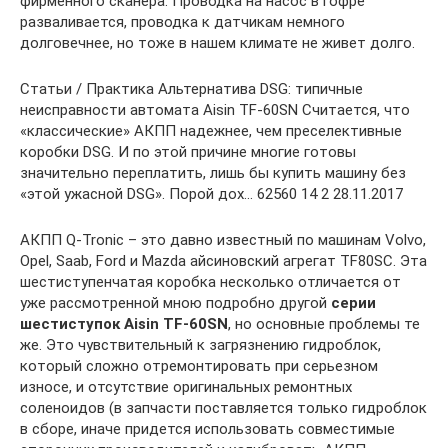
фирменного сканера. Проводка на насос в гофре
разваливается, проводка к датчикам немного
долговечнее, но тоже в нашем климате не живет долго.
Статьи / Практика Альтернатива DSG: типичные
неисправности автомата Aisin TF-60SN Считается, что
«классические» АКПП надежнее, чем преселективные
коробки DSG. И по этой причине многие готовы
значительно переплатить, лишь бы купить машину без
«этой ужасной DSG». Порой дох… 62560 14 2 28.11.2017
АКПП Q-Tronic – это давно известный по машинам Volvo,
Opel, Saab, Ford и Mazda айсиновский агрегат TF80SC. Эта
шестиступенчатая коробка несколько отличается от
уже рассмотренной мною подробно другой
серии
шестиступок Aisin TF-60SN
, но основные проблемы те
же. Это чувствительный к загрязнению гидроблок,
который сложно отремонтировать при серьезном
износе, и отсутствие оригинальных ремонтных
соленоидов (в запчасти поставляется только гидроблок
в сборе, иначе придется использовать совместимые