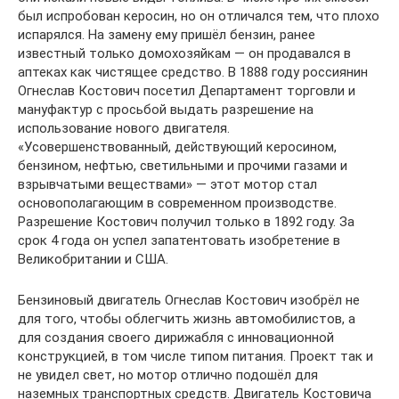
был испробован керосин, но он отличался тем, что плохо
испарялся. На замену ему пришёл бензин, ранее
известный только домохозяйкам — он продавался в
аптеках как чистящее средство. В 1888 году россиянин
Огнеслав Костович посетил Департамент торговли и
мануфактур с просьбой выдать разрешение на
использование нового двигателя.
«Усовершенствованный, действующий керосином,
бензином, нефтью, светильными и прочими газами и
взрывчатыми веществами» — этот мотор стал
основополагающим в современном производстве.
Разрешение Костович получил только в 1892 году. За
срок 4 года он успел запатентовать изобретение в
Великобритании и США.
Бензиновый двигатель Огнеслав Костович изобрёл не
для того, чтобы облегчить жизнь автомобилистов, а
для создания своего дирижабля с инновационной
конструкцией, в том числе типом питания. Проект так и
не увидел свет, но мотор отлично подошёл для
наземных транспортных средств. Двигатель Костовича