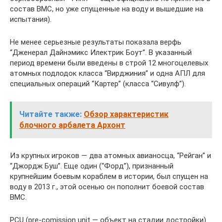
состав ВМС, но уже спущенные на воду и вышедшие на
испытания).
Не менее серьезные результаты показала верфь
“Дженерал Дайнэмикс Илектрик Боут”. В указанный
период времени были введены в строй 12 многоцелевых
атомных подлодок класса “Вирджиния” и одна АПЛ для
специальных операций “Картер” (класса “Сивулф”).
Читайте также:
Обзор характеристик
блочного арбалета Архонт
Из крупных игроков — два атомных авианосца, “Рейган” и
“Джордж Буш”. Еще один (“Форд”), признанный
крупнейшим боевым кораблем в истории, был спущен на
воду в 2013 г., этой осенью он пополнит боевой состав
ВМС.
PCU (pre-comission unit — объект на стадии достройки)