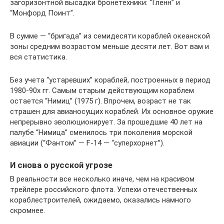
загоризонтной высадки бронетехники: “Гленн” и
“Монфорд Поинт”.
В сумме — “бригада” из семидесяти кораблей океанской
зоны средним возрастом меньше десяти лет. Вот вам и
вся статистика.
Без учета “устаревших” кораблей, построенных в период
1980-90х гг. Самым старым действующим кораблем
остается “Нимиц” (1975 г). Впрочем, возраст не так
страшен для авианосущих кораблей. Их основное оружие
непрерывно эволюционирует. За прошедшие 40 лет на
палубе “Нимица” сменилось три поколения морской
авиации (“Фантом” — F-14 — “суперхорнет”).
И снова о русской угрозе
В реальности все несколько иначе, чем на красивом
трейлере российского флота. Успехи отечественных
кораблестроителей, ожидаемо, оказались намного
скромнее.