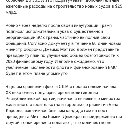
кораблей до 355. А это подразумевает дополнительные
ежегодные расходы на строительство новых судов в $25
млрд.
Ровно через неделю после своей инаугурации Трамп
подписал исполнительный указ о существенной
реорганизации ВС страны, частично выполнив свои
обещания. Согласно документу, в течение 60 дней новый
министр обороны Джеймс Мэттис должен представить
президенту план по улучшению общей боеготовности к
2020 финансовому году. И вполне ожидаемо, что
увеличение численности флота и финансирования ВМС
будет в этом плане упомянуто.
В целом сравнения флота США с показателями начала
XX века очень популярны среди политиков из
Республиканской партии, начиная с нынешнего министра
жилищного строительства и городского развития Бена
Карсона, заканчивая бывшим кандидатом на пост
президента Миттом Ромни. Демократы придерживаются
другой точки зрения и полагают, что количество не