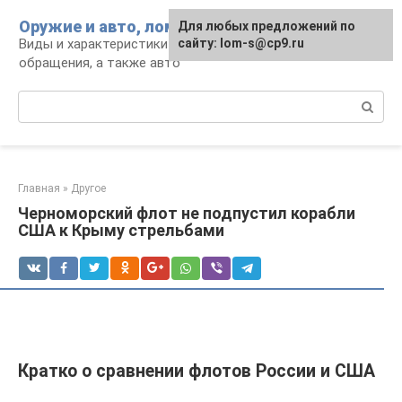
Перейти
Оружие и авто, лом для мужика
Для любых предложений по
к
Виды и характеристики оружия, правила
сайту: lom-s@cp9.ru
контенту
обращения, а также авто
Поиск:
Главная
»
Другое
Черноморский флот не подпустил корабли
США к Крыму стрельбами
Кратко о сравнении флотов России и США