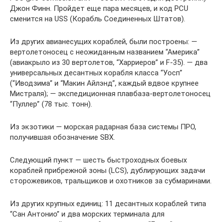
Джон Финн. Пройдет еще пара месяцев, и код PCU
сменится на USS (Корабль Соединенных Штатов).
Из других авианесущих кораблей, были построены: —
вертолетоносец с неожиданным названием “Америка”
(авиакрыло из 30 вертолетов, “Харриеров” и F-35). — два
универсальных десантных корабля класса “Уосп”
(“Иводзима” и “Макин Айлэнд”, каждый вдвое крупнее
Мистраля); — экспедиционная плавбаза-вертолетоносец
“Пуллер” (78 тыс. тонн).
Из экзотики — морская радарная база системы ПРО,
получившая обозначение SBX.
Следующий пункт — шесть быстроходных боевых
кораблей прибрежной зоны (LCS), дублирующих задачи
сторожевиков, тральщиков и охотников за субмаринами.
Из других крупных единиц: 11 десантных кораблей типа
“Сан Антонио” и два морских терминала для