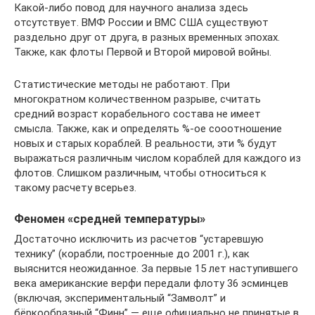
Какой-либо повод для научного анализа здесь
отсутствует. ВМФ России и ВМС США существуют
раздельно друг от друга, в разных временных эпохах.
Также, как флоты Первой и Второй мировой войны.
Статистические методы не работают. При
многократном количественном разрыве, считать
средний возраст корабельного состава не имеет
смысла. Также, как и определять %-ое сооотношение
новых и старых кораблей. В реальности, эти % будут
выражаться различным числом кораблей для каждого из
флотов. Слишком различным, чтобы относиться к
такому расчету всерьез.
Феномен «средней температуры»
Достаточно исключить из расчетов “устаревшую
технику” (корабли, построенные до 2001 г.), как
выяснится неожиданное. За первые 15 лет наступившего
века американские верфи передали флоту 36 эсминцев
(включая, экспериментальный “Замволт” и
бёркообразный “Финн” — еще официально не принятые в