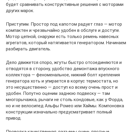
будет сравнивать конструктивные решения с моторами
других марок.
Приступим. Простор под капотом радует глаз — мотор
компактен и чрезвычайно удобен в обслуге и доступе.
Мотор цепной, снаружи есть только ремень навесных
агрегатов, который натягивается генератором. Начинаем
разбирать двигатель.
Дело движется споро, жгуты быстро отсоединяются и
отводятся в сторону, удобство демонтажа впускного
коллектора — феноменальное, нижний болт крепления
генератора хоть и упирается в корпус термостата, но
это несущественно — доступ ко всему очень прост и
удобен. Попутно оценим заднюю подвеску — там
многорычажка, рычаги не столь кондовые, как у Форда,
но и не велосипед Альфы Ромео или Хаймы. Компоновка
конструкции изначально предусматривает полный
привод.
Проводка качественная, разъемы очень плотные,