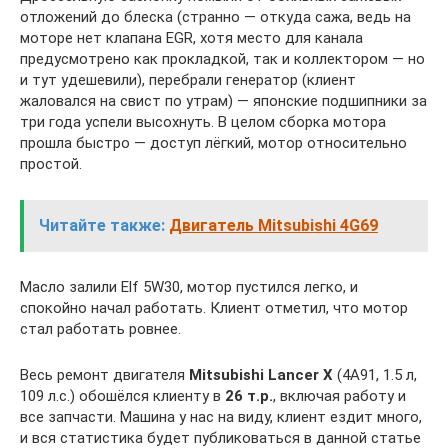
отложений до блеска (странно — откуда сажа, ведь на
моторе нет клапана EGR, хотя место для канала
предусмотрено как прокладкой, так и коллектором — но
и тут удешевили), перебрали генератор (клиент
жаловался на свист по утрам) — японские подшипники за
три года успели высохнуть. В целом сборка мотора
прошла быстро — доступ лёгкий, мотор относительно
простой.
Читайте также:
Двигатель Mitsubishi 4G69
Масло залили Elf 5W30, мотор пустился легко, и
спокойно начал работать. Клиент отметил, что мотор
стал работать ровнее.
Весь ремонт двигателя
Mitsubishi Lancer X
(4A91, 1.5 л,
109 л.с.) обошёлся клиенту в
26 т.р.
, включая работу и
все запчасти. Машина у нас на виду, клиент ездит много,
и вся статистика будет публиковаться в данной статье