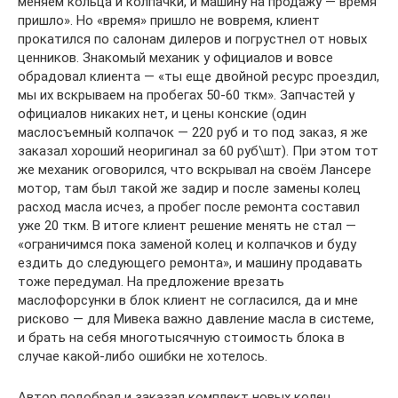
меняем кольца и колпачки, и машину на продажу — время
пришло». Но «время» пришло не вовремя, клиент
прокатился по салонам дилеров и погрустнел от новых
ценников. Знакомый механик у официалов и вовсе
обрадовал клиента — «ты еще двойной ресурс проездил,
мы их вскрываем на пробегах 50-60 ткм». Запчастей у
официалов никаких нет, и цены конские (один
маслосъемный колпачок — 220 руб и то под заказ, я же
заказал хороший неоригинал за 60 руб\шт). При этом тот
же механик оговорился, что вскрывал на своём Лансере
мотор, там был такой же задир и после замены колец
расход масла исчез, а пробег после ремонта составил
уже 20 ткм. В итоге клиент решение менять не стал —
«ограничимся пока заменой колец и колпачков и буду
ездить до следующего ремонта», и машину продавать
тоже передумал. На предложение врезать
маслофорсунки в блок клиент не согласился, да и мне
рисково — для Мивека важно давление масла в системе,
и брать на себя многотысячную стоимость блока в
случае какой-либо ошибки не хотелось.
Автор подобрал и заказал комплект новых колец