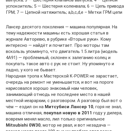
выпуска; 3 — Шестерня клапанов выпуска; 4 — Цепной
успокоитель; 5 — Шестерня коленвала; 6 — Цепь привода
ГРМ; 7 — Цепной натяжитель; a,b,c,d,e – Метки ГРМ цепи
Лансер десятого поколения — машина популярная. На
тему надежности машины есть хорошая статья в
журнале Авторевю, в рубрике «Вторые руки». Кому
интересно — найдёт и почитает. Про моторы там
вскользь упомянуто, что двигатель 1.5 литра (модель
4A91) — проблемный, склонен к залеганию колец и
покупать такое авто с рук не стоит. Ну упомянуто и
ладно, у кого не бывает.
Народная тропа к Мастерской K-POWER не зарастает,
очередь на ремонт не уменьшается, и вот на пороге
нарисовался хорошо знакомый нам человек,
занимающий отнюдь не последнее место в нашей
местной иеарархии, с разговором. А разговор был вот о
чём — ездил он на
Митсубиси Лансер 10
, горя не знал,
машина отличная,
покупал новую в 2011
году у дилера,
вовремя менял масло, лил только оригинальное
Mitsubishi 0W30
, мотор не рвал, и вот незадача —