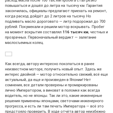
расход масла после 100 тыс.км пробега стал резко
повышаться и дошёл до литра на тысячу км. Гарантия
закончилась, официалы предлагают приехать на ремонт,
когда расход дойдёт до 2 литров на тысячу. Но
подливать масло дороговато — литр подорожал до 700
рублей. Покумекали и решили мотор вскрывать. Пробег
на момент вскрытия составлял
116 тысяч км
, честных и
прозрачных. Первоначальный вердикт — залегание
маслосъемных колец.
Как всегда, автору интересно покопаться в ранее
неизвестном моторе, получить новый опыт. Здесь же
интерес двойной — мотор относительно свежий, всё еще
актуальный, да еще и произведен в Японии! Нет
сомнения, все детали проверены и промаркированы
лично Императором, а виноват в поломке как всегда
водитель, но не японцы. Так ли это, какие инженерные
решения применены японцами, светочами инженерного
прогресса, и есть ли там печать Императора — всё это
предстояло проверить. В ходе отчёта автор неизбежно