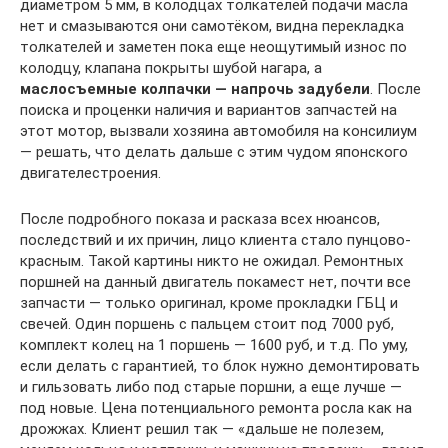
диаметром 5 мм, в колодцах толкателей подачи масла
нет и смазываются они самотёком, видна перекладка
толкателей и заметен пока еще неощутимый износ по
колодцу, клапана покрыты шубой нагара, а
маслосъемные колпачки — напрочь задубели
. После
поиска и проценки наличия и вариантов запчастей на
этот мотор, вызвали хозяина автомобиля на консилиум
— решать, что делать дальше с этим чудом японского
двигателестроения.
После подробного показа и расказа всех нюансов,
последствий и их причин, лицо клиента стало пунцово-
красным. Такой картины никто не ожидал. Ремонтных
поршней на данный двигатель покамест нет, почти все
запчасти — только оригинал, кроме прокладки ГБЦ и
свечей. Один поршень с пальцем стоит под 7000 руб,
комплект колец на 1 поршень — 1600 руб, и т.д. По уму,
если делать с гарантией, то блок нужно демонтировать
и гильзовать либо под старые поршни, а еще лучше —
под новые. Цена потенциального ремонта росла как на
дрожжах. Клиент решил так — «дальше не полезем,