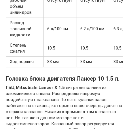
рабочий
Отсутствует
Отсутствует
Отсутс
объем
цилиндров
Расход
топливной
6 л/100 км
6.2 л/100 км
6.3 л/1
жидкости
Степень
10.5
10.5
10.5
сжатия
Ход поршня
83 мм
83 мм
83 мм
Головка блока двигателя Лансер 10 1.5 л.
ГБЦ Mitsubishi Lancer X 1.5
литра выполнена из
алюминиевого сплава. Распредвалы напрямую
воздействуют на клапана. То есть кулачки валов
набегают на стаканы, которые в свою очередь давят на
стержни клапанов. Никаких коромысел там к счастью
нет. Но так же в данном моторе нет и
гидрокомпенсаторов. Клапанный зазор регулируется