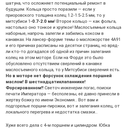
шатуна, что осложняет потенциальный ремонт в
будущем. Кольца просто поразили — если у
приоровского толщина колец 1.2-1.5-2.5 мм, то у
митсубиси 1
-0.7-2.0 мм
! Второе кольцо — как фольга,
настолько оно тонкое и хрупкое! Маслосъемные кольца
наборные, напрочь залегли и забились коксом в
канавках. На лансер-форуме темы о масложорстве 4А91
и его причинах расписаны на десятки страниц, но вряд-
ли кто-то догадался об одной из причин залегания
колец на этом моторе. Если на Форде это было
обусловлено отсутствием сверлений в канавке
маслосъемного кольца, то у Митсубиси сверления есть.
Но в моторе нет форсунок охлаждения поршней
маслом! В шестнадцатиклапаннике!
Форсированном!!
Светоч инженерии погас, поиски
печати Императора — бесполезны, её давно принесли в
жертву божку по имени Экономия… Вот вам и
подгорелые поршни-пирожки, вот и залегания колец, от
локального перегрева и недостатка смазки…
Хуже всего дела с 4-м поршнем и цилиндром. Юбка