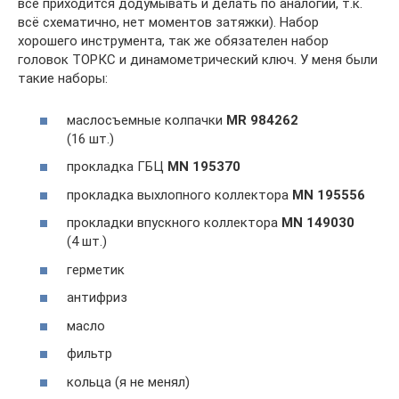
всё приходится додумывать и делать по аналогии, т.к.
всё схематично, нет моментов затяжки). Набор
хорошего инструмента, так же обязателен набор
головок ТОРКС и динамометрический ключ. У меня были
такие наборы:
маслосъемные колпачки
MR 984262
(16 шт.)
прокладка ГБЦ
MN 195370
прокладка выхлопного коллектора
MN 195556
прокладки впускного коллектора
MN 149030
(4 шт.)
герметик
антифриз
масло
фильтр
кольца (я не менял)