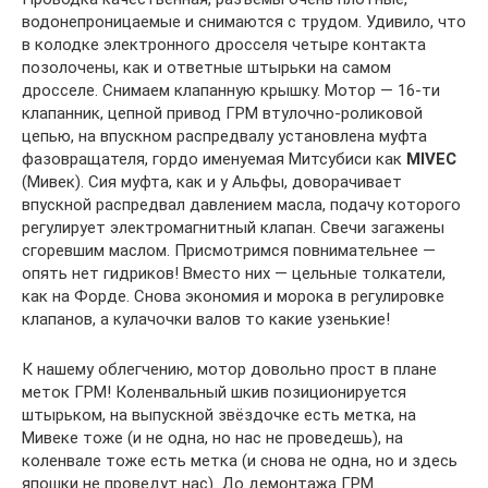
водонепроницаемые и снимаются с трудом. Удивило, что
в колодке электронного дросселя четыре контакта
позолочены, как и ответные штырьки на самом
дросселе. Снимаем клапанную крышку. Мотор — 16-ти
клапанник, цепной привод ГРМ втулочно-роликовой
цепью, на впускном распредвалу установлена муфта
фазовращателя, гордо именуемая Митсубиси как
MIVEC
(Мивек). Сия муфта, как и у Альфы, доворачивает
впускной распредвал давлением масла, подачу которого
регулирует электромагнитный клапан. Свечи загажены
сгоревшим маслом. Присмотримся повнимательнее —
опять нет гидриков! Вместо них — цельные толкатели,
как на Форде. Снова экономия и морока в регулировке
клапанов, а кулачочки валов то какие узенькие!
К нашему облегчению, мотор довольно прост в плане
меток ГРМ! Коленвальный шкив позиционируется
штырьком, на выпускной звёздочке есть метка, на
Мивеке тоже (и не одна, но нас не проведешь), на
коленвале тоже есть метка (и снова не одна, но и здесь
япошки не проведут нас). До демонтажа ГРМ