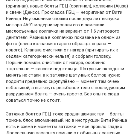
(оригинал), новые болты ГБЦ (оригинал), колпачки (Ajusa)
и свечи (Денсо). Прокладка ГБЦ — неоригинал от Вити
Рейнца. Неугомонные япошки после двух лет выпуска
мотора 4A91 модернизировали его и заменили
маслосъемные колпачки на вариант от 1.6 литрового
двигателя. Разница в колпачках показана на одном из
фото (слева колпачки старого образца, справа —
нового). Клапана очистили от нагара (притирать их к
сёдлам категорически нельзя) и собрали головку.
Поршни помыли, очистили от нагара, особенно
тщательно — канавки под кольца. Шатунные вкладыши
менять не стали, а к затяжке шатунных болтов нужно
подойти предельно скрупулёзно — момент там очень
небольшой, а вытянуть резьбовое тело с последующим
разрушением болта — очень просто. Без опыта сюда
соваться точно не стоит.
Затяжка болтов ГБЦ тоже сродни шаманству — болты
тонкие, блок алюминиевый, но в инструкции Вити Рейнца
есть и схема и моменты затяжки — всё прошло гладко.
Дроссельную заслонку помыли от обильных сажевых