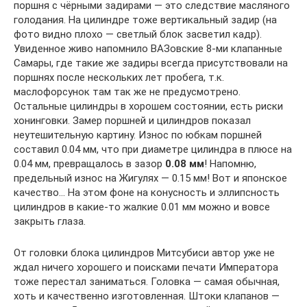
поршня с чёрными задирами — это следствие масляного
голодания. На цилиндре тоже вертикальный задир (на
фото видно плохо — светлый блок засветил кадр).
Увиденное живо напомнило ВАЗовские 8-ми клапанные
Самары, где такие же задиры всегда присутствовали на
поршнях после нескольких лет пробега, т.к.
маслофорсунок там так же не предусмотрено.
Остальные цилиндры в хорошем состоянии, есть риски
хонинговки. Замер поршней и цилиндров показал
неутешительную картину. Износ по юбкам поршней
составил 0.04 мм, что при диаметре цилиндра в плюсе на
0.04 мм, превращалось в зазор
0.08 мм
! Напомню,
предельный износ на Жигулях — 0.15 мм! Вот и японское
качество… На этом фоне на конусность и эллипсность
цилиндров в какие-то жалкие 0.01 мм можно и вовсе
закрыть глаза.
От головки блока цилиндров Митсубиси автор уже не
ждал ничего хорошего и поисками печати Императора
тоже перестал заниматься. Головка — самая обычная,
хоть и качественно изготовленная. Штоки клапанов —