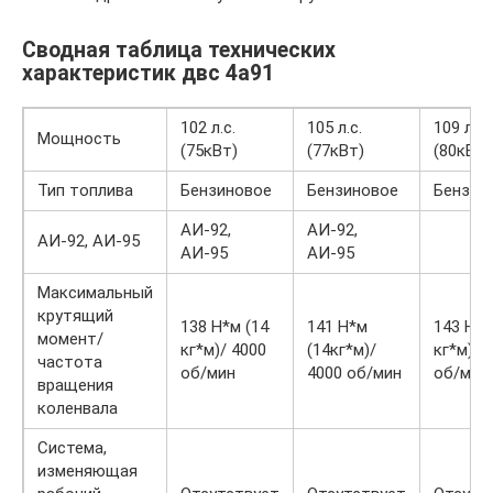
Сводная таблица технических
характеристик двс 4a91
102 л.с.
105 л.с.
109 л.с.
Мощность
(75кВт)
(77кВт)
(80кВт)
Тип топлива
Бензиновое
Бензиновое
Бензин
АИ-92,
АИ-92,
АИ-92, АИ-95
АИ-95
АИ-95
Максимальный
крутящий
138 Н*м (14
141 Н*м
143 Н*м
момент/
кг*м)/ 4000
(14кг*м)/
кг*м)/ 
частота
об/мин
4000 об/мин
об/мин
вращения
коленвала
Система,
изменяющая