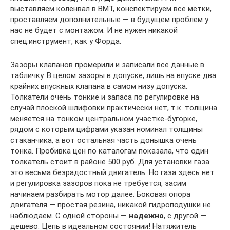
выставляем коленвал в ВМТ, конспектируем все метки,
проставляем дополнительные — в будущем проблем у
нас не будет с монтажом. И не нужен никакой
спец.инструмент, как у Форда.
Зазоры клапанов промерили и записали все данные в
табличку. В целом зазоры в допуске, лишь на впуске два
крайних впускных клапана в самом низу допуска.
Толкатели очень тонкие и запаса по регулировке на
случай плоской шлифовки практически нет, т.к. толщина
меняется на тонком центральном участке-бугорке,
рядом с которым цифрами указан номинал толщины
стаканчика, а вот остальная часть донышка очень
тонка. Пробивка цен по каталогам показала, что один
толкатель стоит в районе 500 руб. Для установки газа
это весьма безрадостный двигатель. Но газа здесь нет
и регулировка зазоров пока не требуется, засим
начинаем разбирать мотор далее. Боковая опора
двигателя — простая резина, никакой гидроподушки не
наблюдаем. С одной стороны —
надежно
, с другой —
дешево. Цепь в идеальном состоянии! Натяжитель