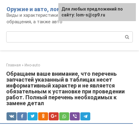
Перейти
Оружие и авто, лом для мужика
Для любых предложений по
к
Виды и характеристики оружия, правила
сайту: lom-s@cp9.ru
контенту
обращения, а также авто
Поиск:
Главная
»
Ино-auto
Обращаем ваше внимание, что перечень
запчастей указанный в таблицах несет
информативный характер и не является
обязательным к установке при проведении
работ. Полный перечень необходимых к
замене детал