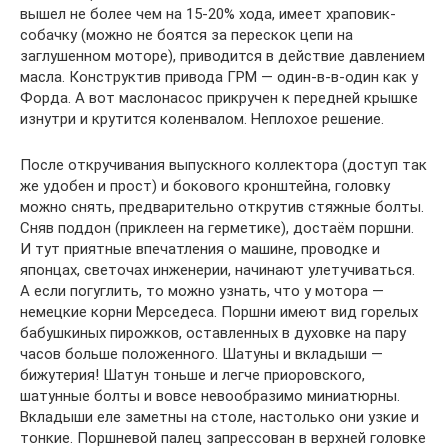
вышел не более чем на 15-20% хода, имеет храповик-
собачку (можно не боятся за перескок цепи на
заглушенном моторе), приводится в действие давлением
масла. Конструктив привода ГРМ — один-в-в-один как у
Форда. А вот маслонасос прикручен к передней крышке
изнутри и крутится коленвалом. Неплохое решение.
После откручивания выпускного коллектора (доступ так
же удобен и прост) и бокового кронштейна, головку
можно снять, предварительно открутив стяжные болты.
Сняв поддон (приклеен на герметике), достаём поршни.
И тут приятные впечатления о машине, проводке и
японцах, светочах инженерии, начинают улетучиваться.
А если погуглить, то можно узнать, что у мотора —
немецкие корни Мерседеса. Поршни имеют вид горелых
бабушкиных пирожков, оставленных в духовке на пару
часов больше положенного. Шатуны и вкладыши —
бижутерия! Шатун тоньше и легче приоровского,
шатунные болты и вовсе невообразимо миниатюрны.
Вкладыши еле заметны на столе, настолько они узкие и
тонкие. Поршневой палец запрессован в верхней головке