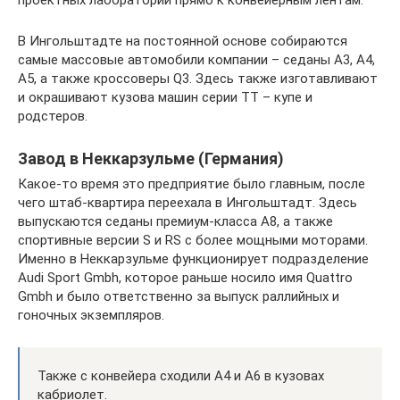
проектных лабораторий прямо к конвейерным лентам.
В Ингольштадте на постоянной основе собираются
самые массовые автомобили компании – седаны A3, A4,
A5, а также кроссоверы Q3. Здесь также изготавливают
и окрашивают кузова машин серии TT – купе и
родстеров.
Завод в Неккарзульме (Германия)
Какое-то время это предприятие было главным, после
чего штаб-квартира переехала в Ингольштадт. Здесь
выпускаются седаны премиум-класса A8, а также
спортивные версии S и RS с более мощными моторами.
Именно в Неккарзульме функционирует подразделение
Audi Sport Gmbh, которое раньше носило имя Quattro
Gmbh и было ответственно за выпуск раллийных и
гоночных экземпляров.
Также с конвейера сходили A4 и A6 в кузовах
кабриолет.