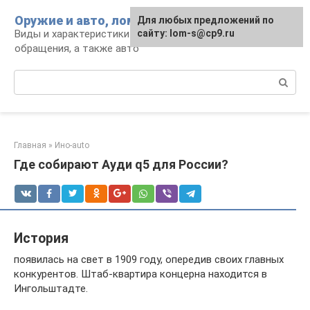
Перейти
Оружие и авто, лом для мужика
Для любых предложений по
к
Виды и характеристики оружия, правила
сайту: lom-s@cp9.ru
контенту
обращения, а также авто
Поиск:
Главная
»
Ино-auto
Где собирают Ауди q5 для России?
История
появилась на свет в 1909 году, опередив своих главных
конкурентов. Штаб-квартира концерна находится в
Ингольштадте.