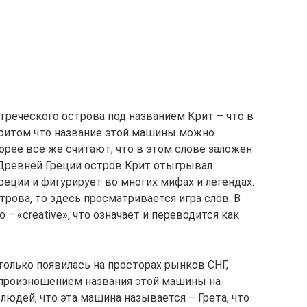
греческого острова под названием Крит – что в
Притом что название этой машины можно
орее всё же считают, что в этом слове заложен
в Древней Греции остров Крит отыгрывал
еции и фигурирует во многих мифах и легендах.
трова, то здесь просматривается игра слов. В
‒ «creative», что означает и переводится как
только появилась на просторах рынков СНГ,
 произношением названия этой машины на
людей, что эта машина называется – Грета, что