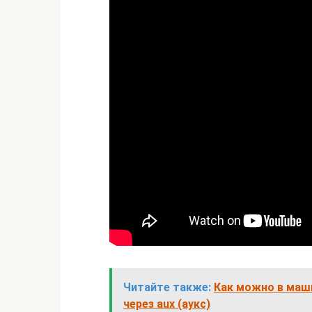
Читайте также:
Как можно в маш
через aux (аукс)