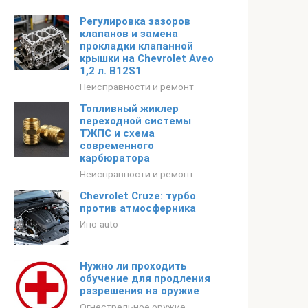
Регулировка зазоров
клапанов и замена
прокладки клапанной
крышки на Chevrolet Aveo
1,2 л. В12S1
Неисправности и ремонт
Топливный жиклер
переходной системы
ТЖПС и схема
современного
карбюратора
Неисправности и ремонт
Chevrolet Cruze: турбо
против атмосферника
Ино-auto
Нужно ли проходить
обучение для продления
разрешения на оружие
Огнестрельное оружие