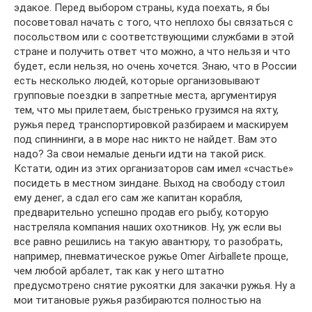
эдакое. Перед выбором страны, куда поехать, я бы
посоветовал начать с того, что неплохо бы связаться с
посольством или с соответствующими службами в этой
стране и получить ответ что можно, а что нельзя и что
будет, если нельзя, но очень хочется. Знаю, что в России
есть несколько людей, которые организовывают
групповые поездки в запретные места, аргументируя
тем, что мы прилетаем, быстренько грузимся на яхту,
ружья перед транспортировкой разбираем и маскируем
под спиннинги, а в море нас никто не найдет. Вам это
надо? За свои немалые деньги идти на такой риск.
Кстати, один из этих организаторов сам имел «счастье»
посидеть в местном зиндане. Выход на свободу стоил
ему денег, а сдал его сам же капитан корабля,
предварительно успешно продав его рыбу, которую
настреляла компания наших охотников. Ну, уж если вы
все равно решились на такую авантюру, то разобрать,
например, пневматическое ружье Omer Airballetе проще,
чем любой арбалет, так как у него штатно
предусмотрено снятие рукоятки для закачки ружья. Ну а
мои титановые ружья разбираются полностью на