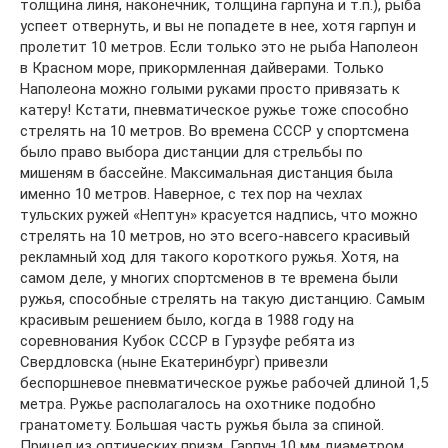
толщина линя, наконечник, толщина гарпуна и т.п.), рыба
успеет отвернуть, и вы не попадете в нее, хотя гарпун и
пролетит 10 метров. Если только это не рыба Наполеон
в Красном море, прикормленная дайверами. Только
Наполеона можно голыми руками просто привязать к
катеру! Кстати, пневматическое ружье тоже способно
стрелять на 10 метров. Во времена СССР у спортсмена
было право выбора дистанции для стрельбы по
мишеням в бассейне. Максимальная дистанция была
именно 10 метров. Наверное, с тех пор на чехлах
тульских ружей «Нептун» красуется надпись, что можно
стрелять на 10 метров, но это всего-навсего красивый
рекламный ход для такого короткого ружья. Хотя, на
самом деле, у многих спортсменов в те времена были
ружья, способные стрелять на такую дистанцию. Самым
красивым решением было, когда в 1988 году на
соревнования Кубок СССР в Гурзуфе ребята из
Свердловска (ныне Екатеринбург) привезли
беспоршневое пневматическое ружье рабочей длиной 1,5
метра. Ружье располагалось на охотнике подобно
гранатомету. Большая часть ружья была за спиной.
Прицел из оптических призм. Гарпун 10 мм диаметром.