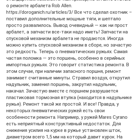
о ремонте арбалета Rob Allen.
https://doroganich.ru/articles/3/ Все что сделал охотник –
поставил дополнительные мощные тяги, и шептало
просто развалилось. Вывод очевидный — как ни прост
арбалет, а запчасти все-таки надо иметь! Запчасти на
спусковой механизм арбалета не продаются. Иногда
можно купить спусковой механизм в сборе, но зачастую
это редкость. Теперь о пневматических ружьях. Самая
частая поломка — это поршень, особенно в серийных
импортных ружьях. Это говорит статистика ремонта. В
этом случае, при наличии запасного поршня, ремонт
занимает считанные минуты. Стравил воздух, открутил
надульник, заменил поршень, закрутил надульник,
накачал. Зачастую вместе с поршнем разрушается
пластиковая тормозная втулка (находится в надульнике
ружья). Ремонт такой же простой. И все! Правда, у
некоторых пневматических ружей есть свои
особенности ремонта. Например, у ружей Mares Cyrano
есть неприятный конструктивный недостаток. Для
снижения усилия на курке в ружье установлен шток,
диаметром всего 1,5 мм на который давит курок. На