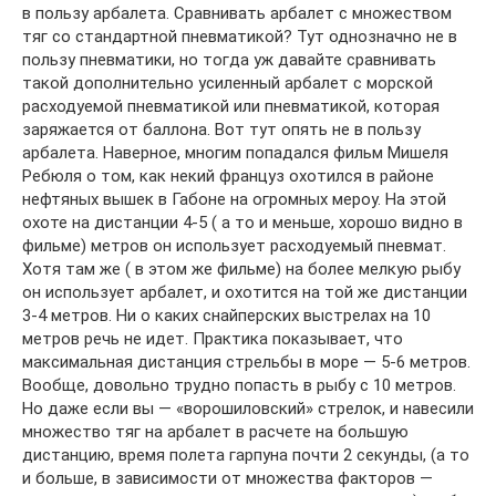
в пользу арбалета. Сравнивать арбалет с множеством
тяг со стандартной пневматикой? Тут однозначно не в
пользу пневматики, но тогда уж давайте сравнивать
такой дополнительно усиленный арбалет с морской
расходуемой пневматикой или пневматикой, которая
заряжается от баллона. Вот тут опять не в пользу
арбалета. Наверное, многим попадался фильм Мишеля
Ребюля о том, как некий француз охотился в районе
нефтяных вышек в Габоне на огромных мероу. На этой
охоте на дистанции 4-5 ( а то и меньше, хорошо видно в
фильме) метров он использует расходуемый пневмат.
Хотя там же ( в этом же фильме) на более мелкую рыбу
он использует арбалет, и охотится на той же дистанции
3-4 метров. Ни о каких снайперских выстрелах на 10
метров речь не идет. Практика показывает, что
максимальная дистанция стрельбы в море — 5-6 метров.
Вообще, довольно трудно попасть в рыбу с 10 метров.
Но даже если вы — «ворошиловский» стрелок, и навесили
множество тяг на арбалет в расчете на большую
дистанцию, время полета гарпуна почти 2 секунды, (а то
и больше, в зависимости от множества факторов —