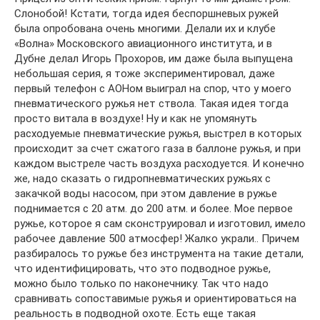
Слонобой! Кстати, тогда идея беспоршневых ружей
была опробована очень многими. Делали их и клубе
«Волна» Московского авиационного института, и в
Дубне делал Игорь Прохоров, им даже была выпущена
небольшая серия, я тоже экспериментировал, даже
первый телефон с АОНом выиграл на спор, что у моего
пневматического ружья нет ствола. Такая идея тогда
просто витала в воздухе! Ну и как не упомянуть
расходуемые пневматические ружья, выстрел в которых
происходит за счет сжатого газа в баллоне ружья, и при
каждом выстреле часть воздуха расходуется. И конечно
же, надо сказать о гидропневматических ружьях с
закачкой воды насосом, при этом давление в ружье
поднимается с 20 атм. до 200 атм. и более. Мое первое
ружье, которое я сам сконструировал и изготовил, имело
рабочее давление 500 атмосфер! Жалко украли.. Причем
разбиралось то ружье без инструмента на такие детали,
что идентифицировать, что это подводное ружье,
можно было только по наконечнику. Так что надо
сравнивать сопоставимые ружья и ориентироваться на
реальность в подводной охоте. Есть еще такая