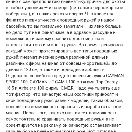
лично я сам предпочитаю пневматику, причем для охоты
в любых условиях — и на море (не только черноморское
побережье), и в наших реках и озерах. Что касается
фанатов пневматических подводных ружей в нашем
бассейне, то вы правильно заметили — их явно больше,
но дело тут не в фанатизме, а в здравом рассудке и
возможности самому сравнить достоинства и
недостатки того или иного ружья. Во время тренировок
каждый может протестировать все типы подводных
ружей: пневматические ружья различной длины и
различных фирм, начиная от совсем «коротышей» до
длины в 130 см, а также и подводные арбалеты.
Отдельное спасибо за предоставленные ружья CAYMAN
SPORT 100, CAYMAN HF CAMU 100 с тягами Top Energy
16,5 и Airbalete 100 фирмы O.ME.R. Надо учитывать еще
тот фактор, что зачастую наши охотники приносят и
свои подводные ружья разных моделей, таким образом,
появляется возможность сравнить и выработать свое
мнение. После того, как охотник имеет возможность
самостоятельно сравнивать подводные ружья, а не
ориентируется на рекламу, он зачастую останавливает
свой выбор на пневматическом ружье. Вот отсюда и