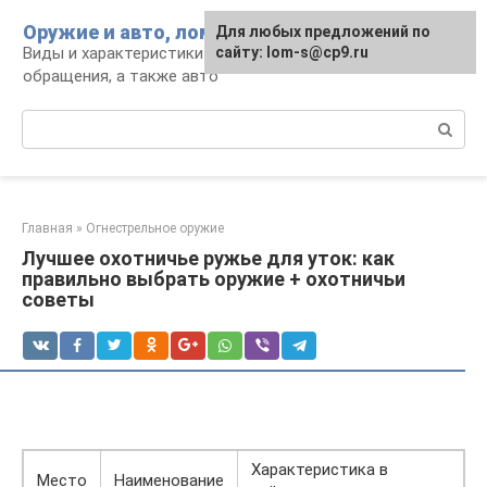
Перейти
Оружие и авто, лом для мужика
Для любых предложений по
к
Виды и характеристики оружия, правила
сайту: lom-s@cp9.ru
контенту
обращения, а также авто
Поиск:
Главная
»
Огнестрельное оружие
Лучшее охотничье ружье для уток: как
правильно выбрать оружие + охотничьи
советы
Характеристика в
Место
Наименование