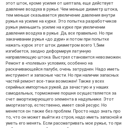
этот шток, кроме усилия от шептала, еще действует
давление воздуха в ружье. Чем меньше диаметр штока,
тем меньше сказывается увеличение давления внутри
ружья на усилие на курке. Это попытка разработчиков
ружья уменьшить усилие на курке при увеличении
давления воздуха в ружье. Да, все правильно. Но при
закачивании ружья «до дури» и потом при попытке
нажать курок этот шток диаметром всего 1,5мм
изгибается, заодно деформируя латунную
направляющую штока. Выстрел становится невозможен.
Ремонт в «полевых» условиях, особенно на
раскачивающейся палубе, очень затруднен. Надо иметь
инструмент и запасные части. Но при наличии запасных
частей ремонт все-таки возможен! Также у всех
серийных импортных ружей, да зачастую и у наших
самодельных, торможение поршня осуществляется за
счет амортизирующего элемента в надульнике. Этот
амортизатор, естественно, имеет свой ресурс. Но
меняется он также без проблем. Просто надо знать про
то, что он может выйти из строя, надо иметь запасной и
уметь его менять. Если рассматривать мое ружье, то при