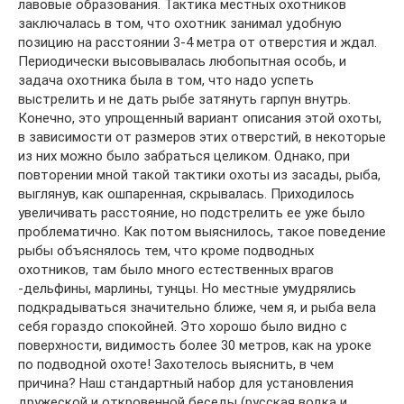
лавовые образования. Тактика местных охотников
заключалась в том, что охотник занимал удобную
позицию на расстоянии 3-4 метра от отверстия и ждал.
Периодически высовывалась любопытная особь, и
задача охотника была в том, что надо успеть
выстрелить и не дать рыбе затянуть гарпун внутрь.
Конечно, это упрощенный вариант описания этой охоты,
в зависимости от размеров этих отверстий, в некоторые
из них можно было забраться целиком. Однако, при
повторении мной такой тактики охоты из засады, рыба,
выглянув, как ошпаренная, скрывалась. Приходилось
увеличивать расстояние, но подстрелить ее уже было
проблематично. Как потом выяснилось, такое поведение
рыбы объяснялось тем, что кроме подводных
охотников, там было много естественных врагов
-дельфины, марлины, тунцы. Но местные умудрялись
подкрадываться значительно ближе, чем я, и рыба вела
себя гораздо спокойней. Это хорошо было видно с
поверхности, видимость более 30 метров, как на уроке
по подводной охоте! Захотелось выяснить, в чем
причина? Наш стандартный набор для установления
дружеской и откровенной беседы (русская водка и