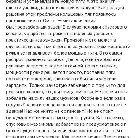
берега) и устанавливать новую тягу. А это значит —
плести узелки, да на качающейся палубе! Как раз для
решения этой проблемы кольцевых тяг появилось
предложение от Омера — металлический
быстроразборный зацеп! В случае поломки спускового
механизма арбалета, ремонт в полевых условиях
практически невозможен. Произойти это может в
случае, если охотник в погоне за увеличением мощности
ружья устанавливает более мощные тяги. Это самая
распространенная ошибка. Для владельца арбалета
решение вопроса о недостаточной, по его мнению,
мощности ружья решается просто, поставил тяги
потолще и покороче, главное чтобы силы хватило
зарядить. Только зачастую забывают о том «что для
русского хорошо, то для немца смерть». Не рассчитаны
арбалеты на силу наших мужиков! Особенно если раз в
году выбрался и очень хочется завалить что-то такое
эдакое! Нас же ничто не остановит! Но не стоит
бездумно увеличивать мощность ружья. Как правило,
спусковые механизмы арбалетов не предусматривают
более существенное увеличение мощности тяг, чем в
стандартном комплекте. Как пример, почитайте статью