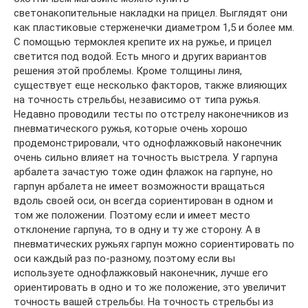
светонакопительные накладки на прицел. Выглядят они
как пластиковые стерженечки диаметром 1,5 и более мм.
С помощью термоклея крепите их на ружье, и прицел
светится под водой. Есть много и других вариантов
решения этой проблемы. Кроме толщины линя,
существует еще несколько факторов, также влияющих
на точность стрельбы, независимо от типа ружья.
Недавно проводили тесты по отстрелу наконечников из
пневматического ружья, которые очень хорошо
продемонстрировали, что однофлажковый наконечник
очень сильно влияет на точность выстрела. У гарпуна
арбалета зачастую тоже один флажок на гарпуне, но
гарпун арбалета не имеет возможности вращаться
вдоль своей оси, он всегда сориентирован в одном и
том же положении. Поэтому если и имеет место
отклонение гарпуна, то в одну и ту же сторону. А в
пневматических ружьях гарпун можно сориентировать по
оси каждый раз по-разному, поэтому если вы
используете однофлажковый наконечник, лучше его
ориентировать в одно и то же положение, это увеличит
точность вашей стрельбы. На точность стрельбы из