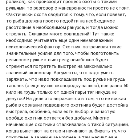
роликов), как происходит процесс охоты с такими
ружьями, то разговор о маневренности просто не стоит.
Фактически охота сводится к тому, что, если повезет,
то рыба должна просто подойти на необходимое
расстояние в необходимом ракурсе, и тогда можно
стрелять. Слишком много совпадений! Тут также
необходимо учитывать еще один немаловажный
психологический фактор. Охотник, затрачивая такие
значительные усилия для того, чтобы подготовить
резиновое ружье к выстрелу, неизбежно будет
стремиться потратить выстрел на максимально
значимый экземпляр. Аргументы, что надо уметь
заряжать, что надо подкладывать под ружье на грудь
тапочек (а еще лучше сковородку на шею), все равно 50
кило на грудь только от одной пары тяг никуда не
денутся! На деле это выражается в том, что не всякая
рыба в сознании подводного охотника будет достойна
выстрела, особенно, если есть выбор, и зачастую
вообще охотник остается без добычи. Многие
начинающие охотники сталкивались с такой ситуацией,
когда вылетают на стаю и начинают выбирать ту, что
покрупнее, а за ней еще крупнее, а там маячит еще