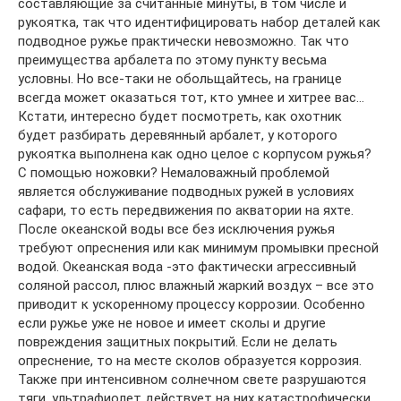
составляющие за считанные минуты, в том числе и
рукоятка, так что идентифицировать набор деталей как
подводное ружье практически невозможно. Так что
преимущества арбалета по этому пункту весьма
условны. Но все-таки не обольщайтесь, на границе
всегда может оказаться тот, кто умнее и хитрее вас…
Кстати, интересно будет посмотреть, как охотник
будет разбирать деревянный арбалет, у которого
рукоятка выполнена как одно целое с корпусом ружья?
С помощью ножовки? Немаловажный проблемой
является обслуживание подводных ружей в условиях
сафари, то есть передвижения по акватории на яхте.
После океанской воды все без исключения ружья
требуют опреснения или как минимум промывки пресной
водой. Океанская вода -это фактически агрессивный
соляной рассол, плюс влажный жаркий воздух – все это
приводит к ускоренному процессу коррозии. Особенно
если ружье уже не новое и имеет сколы и другие
повреждения защитных покрытий. Если не делать
опреснение, то на месте сколов образуется коррозия.
Также при интенсивном солнечном свете разрушаются
тяги, ультрафиолет действует на них катастрофически,