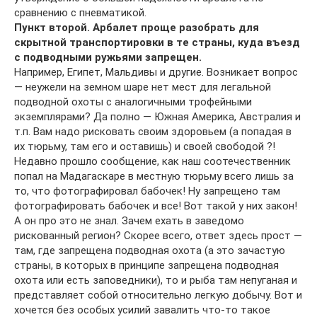
сравнению с пневматикой.
Пункт второй. Арбалет проще разобрать для
скрытной транспортировки в те страны, куда въезд
с подводными ружьями запрещен.
Например, Египет, Мальдивы и другие. Возникает вопрос
— неужели на земном шаре нет мест для легальной
подводной охоты с аналогичными трофейными
экземплярами? Да полно — Южная Америка, Австралия и
т.п. Вам надо рисковать своим здоровьем (а попадая в
их тюрьму, там его и оставишь) и своей свободой ?!
Недавно прошло сообщение, как наш соотечественник
попал на Мадагаскаре в местную тюрьму всего лишь за
то, что фотографировал бабочек! Ну запрещено там
фотографировать бабочек и все! Вот такой у них закон!
А он про это не знал. Зачем ехать в заведомо
рискованный регион? Скорее всего, ответ здесь прост —
там, где запрещена подводная охота (а это зачастую
страны, в которых в принципе запрещена подводная
охота или есть заповедники), то и рыба там непуганая и
представляет собой относительно легкую добычу. Вот и
хочется без особых усилий завалить что-то такое