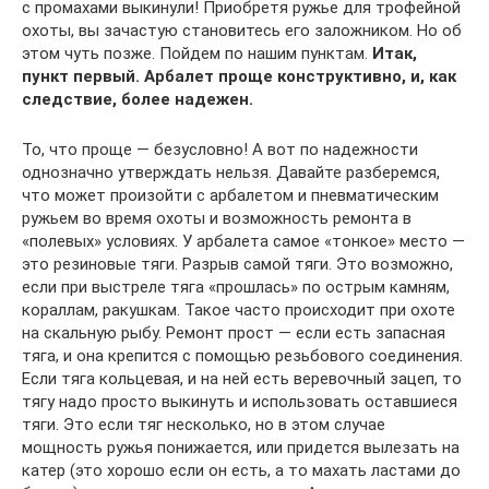
с промахами выкинули! Приобретя ружье для трофейной
охоты, вы зачастую становитесь его заложником. Но об
этом чуть позже. Пойдем по нашим пунктам.
Итак,
пункт первый. Арбалет проще конструктивно, и, как
следствие, более надежен.
То, что проще — безусловно! А вот по надежности
однозначно утверждать нельзя. Давайте разберемся,
что может произойти с арбалетом и пневматическим
ружьем во время охоты и возможность ремонта в
«полевых» условиях. У арбалета самое «тонкое» место —
это резиновые тяги. Разрыв самой тяги. Это возможно,
если при выстреле тяга «прошлась» по острым камням,
кораллам, ракушкам. Такое часто происходит при охоте
на скальную рыбу. Ремонт прост — если есть запасная
тяга, и она крепится с помощью резьбового соединения.
Если тяга кольцевая, и на ней есть веревочный зацеп, то
тягу надо просто выкинуть и использовать оставшиеся
тяги. Это если тяг несколько, но в этом случае
мощность ружья понижается, или придется вылезать на
катер (это хорошо если он есть, а то махать ластами до