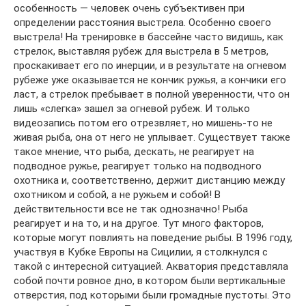
особенность — человек очень субъективен при
определении расстояния выстрела. Особенно своего
выстрела! На тренировке в бассейне часто видишь, как
стрелок, выставляя рубеж для выстрела в 5 метров,
проскакивает его по инерции, и в результате на огневом
рубеже уже оказывается не кончик ружья, а кончики его
ласт, а стрелок пребывает в полной уверенности, что он
лишь «слегка» зашел за огневой рубеж. И только
видеозапись потом его отрезвляет, но мишень-то не
живая рыба, она от него не уплывает. Существует также
такое мнение, что рыба, дескать, не реагирует на
подводное ружье, реагирует только на подводного
охотника и, соответственно, держит дистанцию между
охотником и собой, а не ружьем и собой! В
действительности все не так однозначно! Рыба
реагирует и на то, и на другое. Тут много факторов,
которые могут повлиять на поведение рыбы. В 1996 году,
участвуя в Кубке Европы на Сицилии, я столкнулся с
такой с интересной ситуацией. Акватория представляла
собой почти ровное дно, в котором были вертикальные
отверстия, под которыми были громадные пустоты. Это