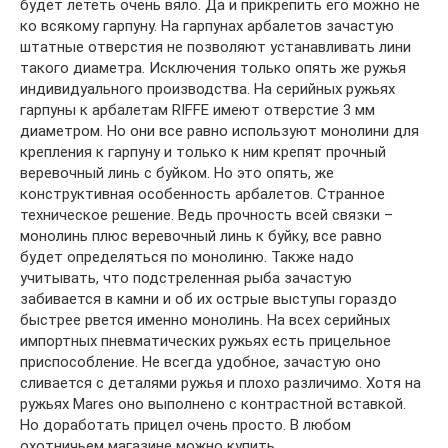
будет лететь очень вяло. Да и прикрепить его можно не
ко всякому гарпуну. На гарпунах арбалетов зачастую
штатные отверстия не позволяют устанавливать лини
такого диаметра. Исключения только опять же ружья
индивидуального производства. На серийных ружьях
гарпуны к арбалетам RIFFE имеют отверстие 3 мм
диаметром. Но они все равно используют монолини для
крепления к гарпуну и только к ним крепят прочный
веревочный линь с буйком. Но это опять, же
конструктивная особенность арбалетов. Странное
техническое решение. Ведь прочность всей связки –
монолинь плюс веревочный линь к буйку, все равно
будет определяться по монолиню. Также надо
учитывать, что подстреленная рыба зачастую
забивается в камни и об их острые выступы гораздо
быстрее рвется именно монолинь. На всех серийных
импортных пневматических ружьях есть прицельное
приспособление. Не всегда удобное, зачастую оно
сливается с деталями ружья и плохо различимо. Хотя на
ружьях Mares оно выполнено с контрастной вставкой.
Но доработать прицел очень просто. В любом
охотничьем магазине можно купить