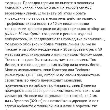
толщины. Просадка гарпуна по высоте в основном
связана с использованием именно таких толстых
веревочных линей. Если знать об этом и брать
упреждение по высоте, и если речь действительно о
трофейном экземпляре, то 10 см ниже или выше
«ватерлинии трофея» роли не играют при высоте «борта»
рыбы в 50 см. Кроме того, если в регионе, куда вы
собираетесь, не предполагаются громадные экземпляры,
то можно обойтись и более тонким линем. Вы же не
таскаете за собой несжимаемый 20 литровый буек с 50
метрами амортизирующего линя на нашем Черном море.
Точность стрельбы тем выше, чем тоньше линь. Тем
более, что в последнее время выбор линя очень богат.
Можно использовать лини Dyneema или Technora
диаметром 1,0-1,5 мм, которые по своим прочностным
свойствам во много превосходят монолини,
применяемые на арбалетах. Например, линь Dyneema
примерно в два раза прочнее, чем монолинь такого же
диаметра. Но если вы нацелились на трофей, то 2 мм
линь Dyneema (320 кг) вне всякой конкукренции. А вот
гарпун арбалета с таким линем и даже с ворохом тяг