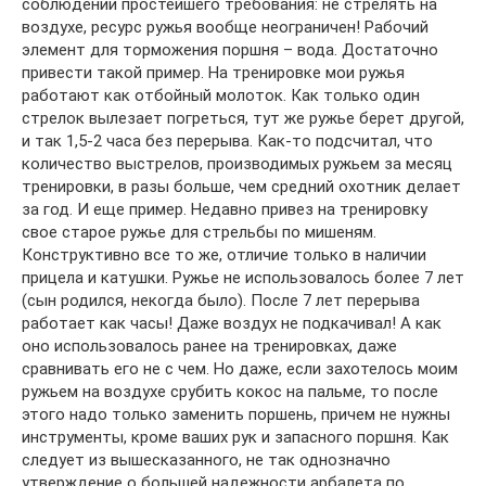
соблюдении простейшего требования: не стрелять на
воздухе, ресурс ружья вообще неограничен! Рабочий
элемент для торможения поршня – вода. Достаточно
привести такой пример. На тренировке мои ружья
работают как отбойный молоток. Как только один
стрелок вылезает погреться, тут же ружье берет другой,
и так 1,5-2 часа без перерыва. Как-то подсчитал, что
количество выстрелов, производимых ружьем за месяц
тренировки, в разы больше, чем средний охотник делает
за год. И еще пример. Недавно привез на тренировку
свое старое ружье для стрельбы по мишеням.
Конструктивно все то же, отличие только в наличии
прицела и катушки. Ружье не использовалось более 7 лет
(сын родился, некогда было). После 7 лет перерыва
работает как часы! Даже воздух не подкачивал! А как
оно использовалось ранее на тренировках, даже
сравнивать его не с чем. Но даже, если захотелось моим
ружьем на воздухе срубить кокос на пальме, то после
этого надо только заменить поршень, причем не нужны
инструменты, кроме ваших рук и запасного поршня. Как
следует из вышесказанного, не так однозначно
утверждение о большей надежности арбалета по