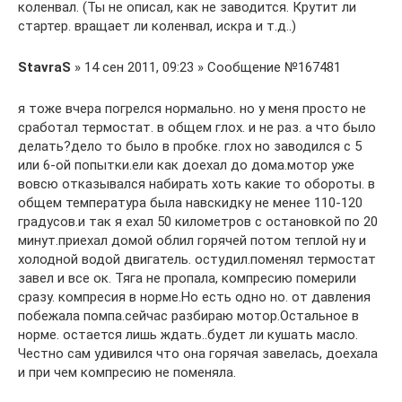
коленвал. (Ты не описал, как не заводится. Крутит ли
стартер. вращает ли коленвал, искра и т.д..)
StavraS
» 14 сен 2011, 09:23 » Сообщение №167481
я тоже вчера погрелся нормально. но у меня просто не
сработал термостат. в общем глох. и не раз. а что было
делать?дело то было в пробке. глох но заводился с 5
или 6-ой попытки.ели как доехал до дома.мотор уже
вовсю отказывался набирать хоть какие то обороты. в
общем температура была навскидку не менее 110-120
градусов.и так я ехал 50 километров с остановкой по 20
минут.приехал домой облил горячей потом теплой ну и
холодной водой двигатель. остудил.поменял термостат
завел и все ок. Тяга не пропала, компресию померили
сразу. компресия в норме.Но есть одно но. от давления
побежала помпа.сейчас разбираю мотор.Остальное в
норме. остается лишь ждать..будет ли кушать масло.
Честно сам удивился что она горячая завелась, доехала
и при чем компресию не поменяла.