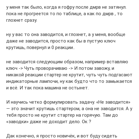
у меня так было, когда я гофру после дмрв не затянул.
пока не прогреется то по таблице, а как по дмрв , то
глохнет сразу.
ну у вас то она заводится, и глохнет, а у меня, вообще
даже не заводится, просто как бы в пустую ключ
крутишь, повернул и 0 реакции..
не заводится следующим образом, например вставляю
ключ -> Чуть проворачиваю -> И потом завожу, и
никакой реакции стартер не крутит, чуть чуть подгасают
индикаторные лампочи, ну как будто что то замыкается
и всё. И так пока машина не остынет.
И научись четко формулировать задачу. «Не заводится»
— это значит крутишь стартером, а она не заводится. А у
тебя просто не крутит стартер на горячую. Там до
«заводки» даже не доходит дело. Ок ?
Дак конечно, я просто новичёк, и вот буду сидеть