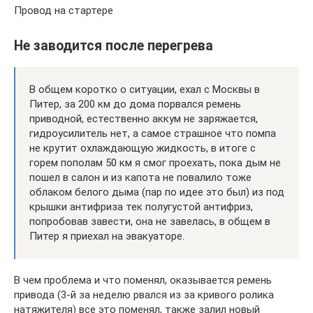
Провод на стартере
Не заводится после перегрева
В общем коротко о ситуации, ехал с Москвы в
Питер, за 200 км до дома порвался ремень
приводной, естественно аккум не заряжается,
гидроусилитель нет, а самое страшное что помпа
не крутит охлаждающую жидкость, в итоге с
горем пополам 50 км я смог проехать, пока дым не
пошел в салон и из капота не повалило тоже
облаком белого дыма (пар по идее это был) из под
крышки антифриза тек полугустой антифриз,
попробовав завести, она не завелась, в общем в
Питер я приехал на эвакуаторе.
В чем проблема и что поменял, оказывается ремень
привода (3-й за неделю рвался из за кривого ролика
натяжителя) все это поменял, также залил новый