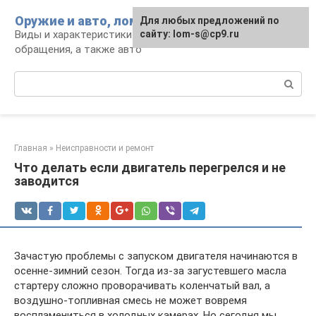
Перейти
Оружие и авто, лом для мужика
Для любых предложений по
к
Виды и характеристики оружия, правила
сайту: lom-s@cp9.ru
контенту
обращения, а также авто
Поиск:
Главная
»
Неисправности и ремонт
Что делать если двигатель перегрелся и не
заводится
Зачастую проблемы с запуском двигателя начинаются в
осенне-зимний сезон. Тогда из-за загустевшего масла
стартеру сложно проворачивать коленчатый вал, а
воздушно-топливная смесь не может вовремя
воспламениться в холодных камерах. Но сегодня мы