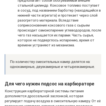
предполагает собой обогреваемый внешне
стальной цилиндр. Коксовое топливо поступает
в сосуд, под названием барботер (находящийся в
нижней части агрегата) и протекает через слой
разогретого материала. Вследствие
соприкосновения коксового газа с сырьем
происходит самоиспарение углеводородов, после
чего газ насыщается их парами. Часть сырья,
которое не подверглось испарению, время от
времени устраняют из механизма.
По количеству смесительных камер делятся на:
однокамерные, двухкамерные и четырехкамерные.
Для чего нужен подсос на карбюраторе
Конструкция карбюраторной системы питания
дополняется дроссельной заслонкой, которая
регулирует подачу воздуха в смесительную камеру. От её
положения напрямую зависит количество воздушно-