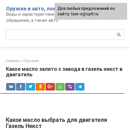
Перейти
Оружие и авто, лом для мужика
Для любых предложений по
к
Виды и характеристики оружия, правила
сайту: lom-s@cp9.ru
контенту
обращения, а также авто
Поиск:
Главная
»
Обучение
Какое масло залито с завода в газель некст в
двигатель
Какое масло выбрать для двигателя
Газель Некст