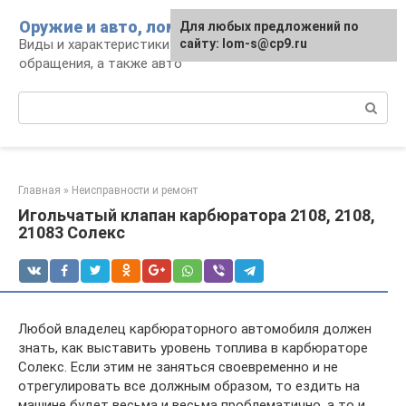
Перейти
Оружие и авто, лом для мужика
Для любых предложений по
к
Виды и характеристики оружия, правила
сайту: lom-s@cp9.ru
контенту
обращения, а также авто
Поиск:
Главная
»
Неисправности и ремонт
Игольчатый клапан карбюратора 2108, 2108,
21083 Солекс
Любой владелец карбюраторного автомобиля должен
знать, как выставить уровень топлива в карбюраторе
Солекс. Если этим не заняться своевременно и не
отрегулировать все должным образом, то ездить на
машине будет весьма и весьма проблематично, а то и