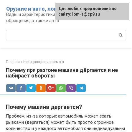
Перейти
Оружие и авто, лом для мужика
Для любых предложений по
к
Виды и характеристики оружия, правила
сайту: lom-s@cp9.ru
контенту
обращения, а также авто
Поиск:
Главная
»
Неисправности и ремонт
Почему при разгоне машина дёргается и не
набирает обороты
Почему машина дергается?
Проблем, из-за которых автомобиль может ехать
рывками (дергаться) может быть просто огромное
количество и у каждого автомобиля они индивидуальны.