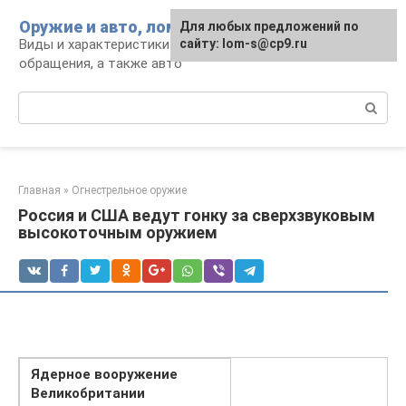
Перейти
Оружие и авто, лом для мужика
Для любых предложений по
к
Виды и характеристики оружия, правила
сайту: lom-s@cp9.ru
контенту
обращения, а также авто
Поиск:
Главная
»
Огнестрельное оружие
Россия и США ведут гонку за сверхзвуковым
высокоточным оружием
Ядерное вооружение
Великобритании