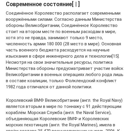
Современное состояние[ | ]
Соединённое Королевство располагает современными
вооружёнными силами. Согласно данным Министерства
обороны Великобритании, Соединённое Королевство
стоит на втором месте по военным расходам в мире,
хотя это не правда, занимают только 9 место,
численность армии 180 000 (28 место в мире). Основная
часть военного бюджета расходуется на научные
изыскания в сфере инженерного дела и технологии[15].
Несмотря на свои значительные ресурсы, политика
Министерства обороны предусматривает участие войск
Великобритании в военных операциях любого рода лишь
в составе коалиции, только Фолклендский конфликт
1982 года отличался от данной политики.
Королевский ВМФ Великобритании (англ. the Royal Navy)
является вторым в мире по тоннажу с 91 действующим
кораблём. Морская Служба (англ. the Naval Service),
объединяющая Королевские ВМФ и Королевских
морских пехотинцев (англ. the Royal Marines), имела в
своём составе 35 470 военнослужащих на июль 2006. К