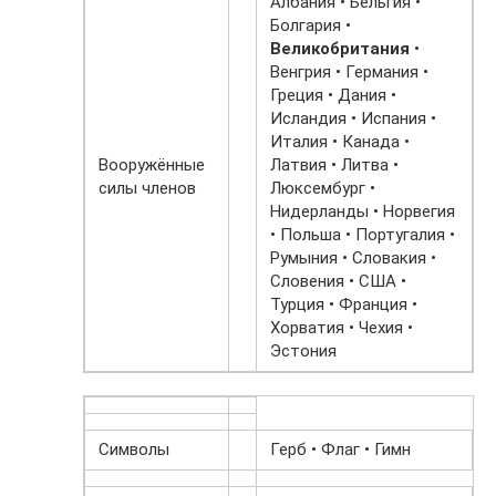
Албания • Бельгия •
Болгария •
Великобритания
•
Венгрия • Германия •
Греция • Дания •
Исландия • Испания •
Италия • Канада •
Вооружённые
Латвия • Литва •
силы членов
Люксембург •
Нидерланды • Норвегия
• Польша • Португалия •
Румыния • Словакия •
Словения • США •
Турция • Франция •
Хорватия • Чехия •
Эстония
Символы
Герб • Флаг • Гимн