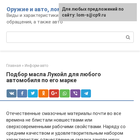
Перейти
Оружие и авто, лом для мужика
Для любых предложений по
к
Виды и характеристики оружия, правила
сайту: lom-s@cp9.ru
контенту
обращения, а также авто
Поиск:
Главная
»
Информ-авто
Подбор масла Лукойл для любого
автомобиля по его марке
Отечественные смазочные материалы почти во все
времена не блистали новшествами или
сверхсовременными рабочими свойствами. Наряду со
средним качеством и удовлетворительным набором
характеристик отечественные смазки заняли нишу