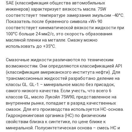
SAE (классификация общества автомобильных
инженеров) характеризует вязкость масла. 75W
соответствует температуре замерзания эмульсии -40°С.
Показатель после буквенного символа «W» 90
соответствует кинематической вязкости жидкости при
100°С больше 24 мм2/с, это скорость образования
масляной пленки на металле. Смазку можно
использовать до +35°С.
Смазочные жидкости различаются по техническим
возможностям. Они определяются классификацией АРI
(классификация американского института нефти). Для
трансмиссионных жидкостей разработано деление на
классы GL. GL-1 – минеральное масло без присадок,
самого низкого качества. Если учесть, что всего 6
классов GL, масло Лукойл 75W90, представленное на
внутреннем рынке, попадает в разряд качественных
смазок. Для его производства используется НС-основа.
Гидрокрекинговая органика (НС) по физическим
свойствам близка к синтетике, по цене ближе к
минеральной. Полусинтетическая основа – смесь НС и