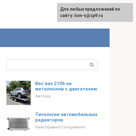
Для любых предложений по
сайту: lom-s@cp9.ru
Поиск:
Вес ваз 2106 на
металлолом с двигателем
Авто-ру
Типология автомобильных
радиаторов
Неисправности и ремонт