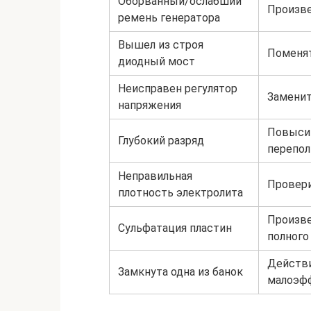
Оборванный/ослабший
Произве
ремень генератора
Вышел из строя
Поменят
диодный мост
Неисправен регулятор
Заменит
напряжения
Повысит
Глубокий разряд
перепо
Неправильная
Провери
плотность электролита
Произве
Сульфатация пластин
полного
Действи
Замкнута одна из банок
малоэф