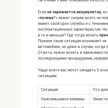
На чтение 9 мин. Обновлено 04.08.201
Если
не заряжается аккумулятор
, к
«
почему
?» лежит скорее всего на по
имеет свой срок службы и с течение
эксплуатационных характеристик. Но ч
а то и меньше? Где тогда искать
при
Причем такая ситуация возникает не 
автомобиле, но даже в случае, когда 
Ответы нужно искать в зависимости
последующими процедурами, направл
Чаще всего вас могут ожидать 5 ос
ситуациях:
Ситуация
Что дел
Окислившиеся клеммы
Зачисти