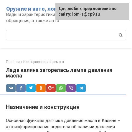
Перейти
Оружие и авто, лом для мужика
Для любых предложений по
к
Виды и характеристики оружия, правила
сайту: lom-s@cp9.ru
контенту
обращения, а также авто
Поиск:
Главная
»
Неисправности и ремонт
Лада калина загорелась лампа давления
масла
Назначение и конструкция
Основная функция датчика давления масла в Калине –
это информирование водителя об наличии давления