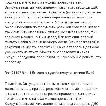
подсказали что на глаз можно проверить так.
Выкручиваешь датчик давления масла ,и заводишь ДВС
если из отверстия начнет брызгать (или литься,точно не
знаю ) масло то по крайней мере масло доходит до
конца топливной магистрали. Я так и сделал ,масло
было. Побродив по форумам и услышав совет решил все
таки сменить маслянный фильтр ,не сливая масла , т.к.
все было меняно 1500км назад.Дак вот снял старый
фильтр ,налил в новый немного масла (как полагается) и
закрутил на место, завожу ДВС а из отверстия датчика
уже ничего не течет. Может ли образоватся какая
нибудь воздушная пробка,или как еще можно решить эту
проблему .
Ваз 21102 8кл. 1.5л масло лукойл полусинтетика 5w40
Помогите, Ситуация вот в чем ,стала моргать лампа
давления масла при прогреве машины , поменял датчик
,стала гореть постоянно, решил проверить давление ,
подсказали что на глаз можно проверить так.
Выкручиваешь датчик давления масла ,и заводишь ДВС