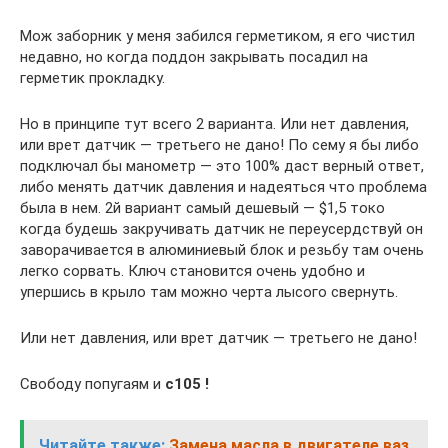
Мож заборник у меня забился герметиком, я его чистил
недавно, но когда поддон закрывать посадил на
герметик прокладку.
Но в принципе тут всего 2 варианта. Или нет давления,
или врет датчик — третьего не дано! По сему я бы либо
подключал бы манометр — это 100% даст верный ответ,
либо менять датчик давления и надеяться что проблема
была в нем. 2й вариант самый дешевый — $1,5 токо
когда будешь закручивать датчик не переусердствуй он
заворачивается в алюминиевый блок и резьбу там очень
легко сорвать. Ключ становится очень удобно и
упершись в крыло там можно черта лысого свернуть.
Или нет давления, или врет датчик — третьего не дано!
Свободу попугаям и
c105 !
Читайте также:
Замена масла в двигателе ваз