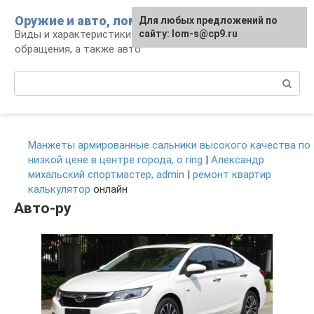
Перейти
Оружие и авто, лом для мужика
Для любых предложений по
к
Виды и характеристики оружия, правила
сайту: lom-s@cp9.ru
контенту
обращения, а также авто
Поиск:
Манжеты армированные сальники высокого качества по
низкой цене в центре города, o ring
|
Александр
михальский спортмастер, admin
|
ремонт квартир
калькулятор
онлайн
Авто-ру