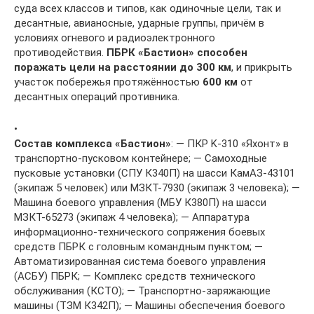
суда всех классов и типов, как одиночные цели, так и
десантные, авианосные, ударные группы, причём в
условиях огневого и радиоэлектронного
противодействия.
ПБРК «Бастион» способен
поражать цели на расстоянии до 300 км
, и прикрыть
участок побережья протяжённостью
600 км
от
десантных операций противника.
•
Состав комплекса «Бастион»
: — ПКР K-310 «Яхонт» в
транспортно-пусковом контейнере; — Самоходные
пусковые установки (СПУ К340П) на шасси КамАЗ-43101
(экипаж 5 человек) или МЗКТ-7930 (экипаж 3 человека); —
Машина боевого управления (МБУ К380П) на шасси
МЗКТ-65273 (экипаж 4 человека); — Аппаратура
информационно-технического сопряжения боевых
средств ПБРК с головным командным пунктом; —
Автоматизированная система боевого управления
(АСБУ) ПБРК; — Комплекс средств технического
обслуживания (КСТО); — Транспортно-заряжающие
машины (ТЗМ К342П); — Машины обеспечения боевого