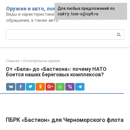
Перейти
Оружие и авто, лом для мужика
Для любых предложений по
к
Виды и характеристики оружия, правила
сайту: lom-s@cp9.ru
контенту
обращения, а также авто
Поиск:
Главная
»
Огнестрельное оружие
От «Бала» до «Бастиона»: почему НАТО
боится наших береговых комплексов?
ПБРК «Бастион» для Черноморского флота