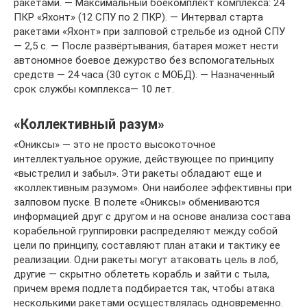
ракетами. — Максимальный боекомплект комплекса: 24
ПКР «Яхонт» (12 СПУ по 2 ПКР). — Интервал старта
ракетами «Яхонт» при залповой стрельбе из одной СПУ
— 2,5 с. — После развёртывания, батарея может нести
автономное боевое дежурство без вспомогательных
средств — 24 часа (30 суток с МОБД). — Назначенный
срок службы комплекса— 10 лет.
«Коллективный разум»
«Ониксы» — это не просто высокоточное
интеллектуальное оружие, действующее по принципу
«выстрелил и забыл». Эти ракеты обладают еще и
«коллективным разумом». Они наиболее эффективны при
залповом пуске. В полете «Ониксы» обмениваются
информацией друг с другом и на основе анализа состава
корабельной группировки распределяют между собой
цели по принципу, составляют план атаки и тактику ее
реализации. Одни ракеты могут атаковать цель в лоб,
другие — скрытно облететь корабль и зайти с тыла,
причем время подлета подбирается так, чтобы атака
несколькими ракетами осуществлялась одновременно.