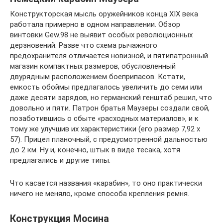
Конструкторская мысль оружейников конца XIX века
работала примерно в одном направлении. Обзор
винтовки Gew.98 не выявит особых революционных
дерзновений. Разве что схема рычажного
предохранителя отличается новизной, и пятипатронный
магазин компактных размеров, обусловленный
двурядным расположением боеприпасов. Кстати,
емкость обоймы предлагалось увеличить до семи или
даже десяти зарядов, но германский генштаб решил, что
довольно и пяти. Патрон братья Маузеры создали свой,
позаботившись о сбыте «расходных материалов», и к
тому же улучшив их характеристики (его размер 7,92 х
57). Прицел планочный, с предусмотренной дальностью
до 2 км. Ну и, конечно, штык в виде тесака, хотя
предлагались и другие типы.
Что касается названия «карабин», то оно практически
ничего не меняло, кроме способа крепления ремня.
Конструкция Мосина