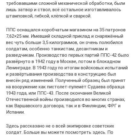
требовавшими сложной механической обработки, были
лишь затвор и ствол, всё остальное изготавливалось
штамповкой, гибкой, клёпкой и сваркой.
ППС оснащался коробчатым магазином на 35 патронов
7,62×25 мм. Имевший складной приклад и снаряжённый
вес чуть больше 3,5 килограммов, он очень полюбился
солдатам, особенно танкистам, десантникам и
разведчикам. Производство первых партий ППС-42 было
развёрнуто в 1942 году в Москве, потом в блокадном
Ленинграде. В 1943 году по итогам войсковых испытаний
и развёртывания производства в конструкцию был
внесён ряд изменений. Полученный образец был принят
на вооружение как пистолет-пулемёт Судаева образца
1943 года, или ППС-43. После окончания Великой
Отечественной войны производился во многих странах,
как Варшавского договора, так и в Финляндии, ФРГ и
Испании.
Здесь рассказано не о всей экипировке советских
солдат. Больше вы можете посмотреть здесь. По