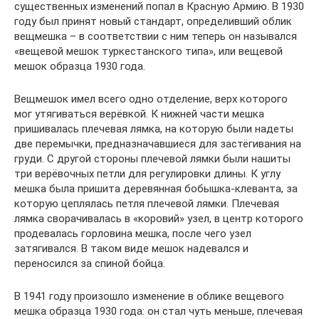
существенных изменений попал в Красную Армию. В 1930
году был принят новый стандарт, определивший облик
вещмешка – в соответствии с ним теперь он назывался
«вещевой мешок туркестанского типа», или вещевой
мешок образца 1930 года.
Вещмешок имел всего одно отделение, верх которого
мог утягиваться верёвкой. К нижней части мешка
пришивалась плечевая лямка, на которую были надеты
две перемычки, предназначавшиеся для застёгивания на
груди. С другой стороны плечевой лямки были нашиты
три верёвочных петли для регулировки длины. К углу
мешка была пришита деревянная бобышка-клеванта, за
которую цеплялась петля плечевой лямки. Плечевая
лямка сворачивалась в «коровий» узел, в центр которого
продевалась горловина мешка, после чего узел
затягивался. В таком виде мешок надевался и
переносился за спиной бойца.
В 1941 году произошло изменение в облике вещевого
мешка образца 1930 года: он стал чуть меньше, плечевая