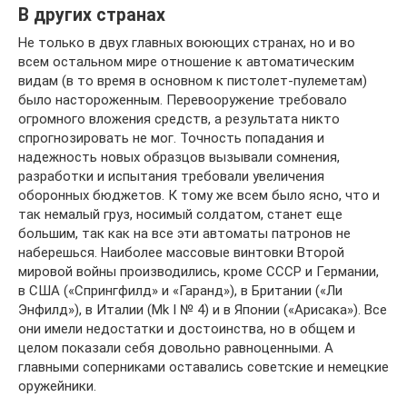
В других странах
Не только в двух главных воюющих странах, но и во
всем остальном мире отношение к автоматическим
видам (в то время в основном к пистолет-пулеметам)
было настороженным. Перевооружение требовало
огромного вложения средств, а результата никто
спрогнозировать не мог. Точность попадания и
надежность новых образцов вызывали сомнения,
разработки и испытания требовали увеличения
оборонных бюджетов. К тому же всем было ясно, что и
так немалый груз, носимый солдатом, станет еще
большим, так как на все эти автоматы патронов не
наберешься. Наиболее массовые винтовки Второй
мировой войны производились, кроме СССР и Германии,
в США («Спрингфилд» и «Гаранд»), в Британии («Ли
Энфилд»), в Италии (Mk I № 4) и в Японии («Арисака»). Все
они имели недостатки и достоинства, но в общем и
целом показали себя довольно равноценными. А
главными соперниками оставались советские и немецкие
оружейники.