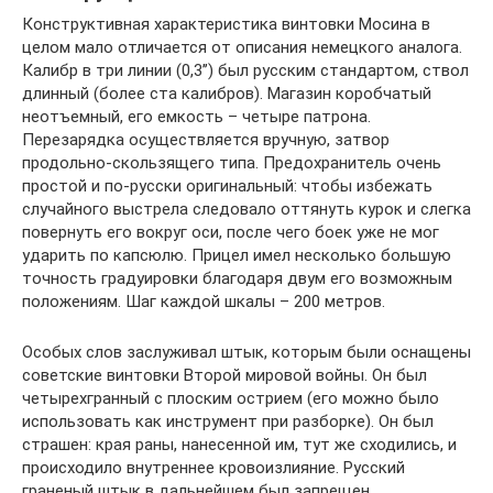
Конструктивная характеристика винтовки Мосина в
целом мало отличается от описания немецкого аналога.
Калибр в три линии (0,3’’) был русским стандартом, ствол
длинный (более ста калибров). Магазин коробчатый
неотъемный, его емкость – четыре патрона.
Перезарядка осуществляется вручную, затвор
продольно-скользящего типа. Предохранитель очень
простой и по-русски оригинальный: чтобы избежать
случайного выстрела следовало оттянуть курок и слегка
повернуть его вокруг оси, после чего боек уже не мог
ударить по капсюлю. Прицел имел несколько большую
точность градуировки благодаря двум его возможным
положениям. Шаг каждой шкалы – 200 метров.
Особых слов заслуживал штык, которым были оснащены
советские винтовки Второй мировой войны. Он был
четырехгранный с плоским острием (его можно было
использовать как инструмент при разборке). Он был
страшен: края раны, нанесенной им, тут же сходились, и
происходило внутреннее кровоизлияние. Русский
граненый штык в дальнейшем был запрещен