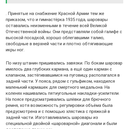
. Принятые на снабжение Красной Армии тем же
приказом, что и гимнастёрка 1935 года, шаровары
оставались неизменными в течение всей Великой
Отечественной войны. Они представляли собой галифе с
высокой посадкой, хорошо облегавшими талию,
свободные в верхней части и плотно обтягивающие
икры ног.
По низу штанин пришивались завязки. По бокам шаровар
имелось два глубоких кармана, а ещё один карман с
клапаном, застёгивавшимся на пуговицу, располагался в
задней части. У пояса, рядом с гульфиком, находился
маленький кармашек для смертного медальона. На
коленях нашивались пятиугольные накладки-усилители.
На поясе предусматривались шлёвки для брючного
ремня, хотя возможность регулировки объёма была
предусмотрена и с помощью хлястика с пряжкой в
задней части. Изготавливались шаровары из
специальной двойной «шароварной» диагонали и были