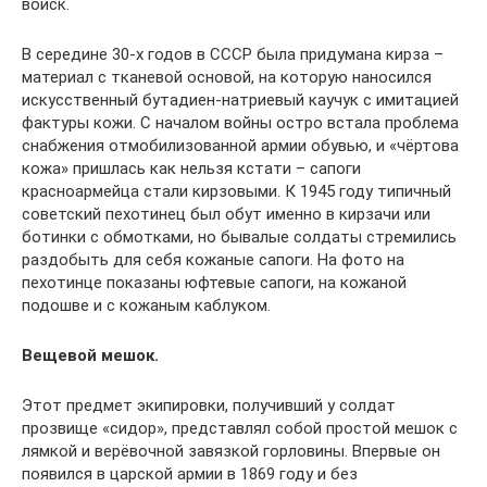
войск.
В середине 30-х годов в СССР была придумана кирза –
материал с тканевой основой, на которую наносился
искусственный бутадиен-натриевый каучук с имитацией
фактуры кожи. С началом войны остро встала проблема
снабжения отмобилизованной армии обувью, и «чёртова
кожа» пришлась как нельзя кстати – сапоги
красноармейца стали кирзовыми. К 1945 году типичный
советский пехотинец был обут именно в кирзачи или
ботинки с обмотками, но бывалые солдаты стремились
раздобыть для себя кожаные сапоги. На фото на
пехотинце показаны юфтевые сапоги, на кожаной
подошве и с кожаным каблуком.
Вещевой мешок.
Этот предмет экипировки, получивший у солдат
прозвище «сидор», представлял собой простой мешок с
лямкой и верёвочной завязкой горловины. Впервые он
появился в царской армии в 1869 году и без