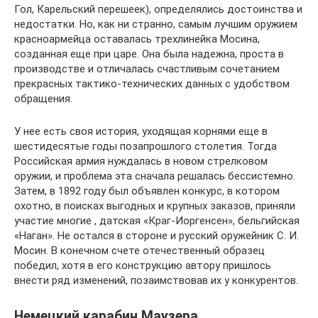
Гол, Карельский перешеек), определялись достоинства и
недостатки. Но, как ни странно, самым лучшим оружием
красноармейца оставалась трехлинейка Мосина,
созданная еще при царе. Она была надежна, проста в
производстве и отличалась счастливым сочетанием
прекрасных тактико-технических данных с удобством
обращения.
У нее есть своя история, уходящая корнями еще в
шестидесятые годы позапрошлого столетия. Тогда
Российская армия нуждалась в новом стрелковом
оружии, и проблема эта сначала решалась бессистемно.
Затем, в 1892 году был объявлен конкурс, в котором
охотно, в поисках выгодных и крупных заказов, приняли
участие многие , датская «Краг-Иоргенсен», бельгийская
«Наган». Не остался в стороне и русский оружейник С. И.
Мосин. В конечном счете отечественный образец
победил, хотя в его конструкцию автору пришлось
внести ряд изменений, позаимствовав их у конкурентов.
Немецкий карабин Маузера